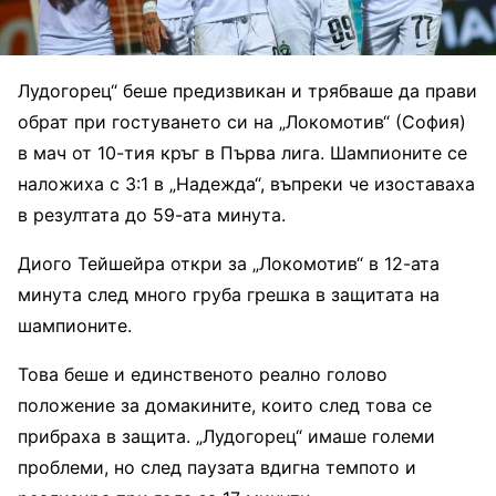
Лудогорец“ беше предизвикан и трябваше да прави
обрат при гостуването си на „Локомотив“ (София)
в мач от 10-тия кръг в Първа лига. Шампионите се
наложиха с 3:1 в „Надежда“, въпреки че изоставаха
в резултата до 59-ата минута.
Диого Тейшейра откри за „Локомотив“ в 12-ата
минута след много груба грешка в защитата на
шампионите.
Това беше и единственото реално голово
положение за домакините, които след това се
прибраха в защита. „Лудогорец“ имаше големи
проблеми, но след паузата вдигна темпото и