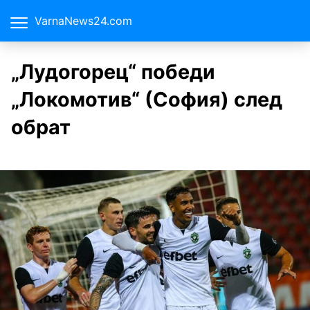
VarnaNews24.com
„Лудогорец“ победи
„Локомотив“ (София) след
обрат