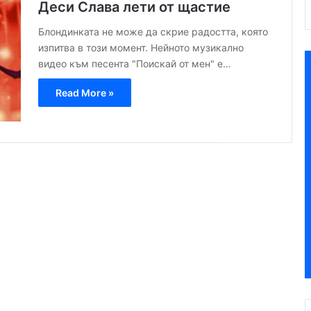
Деси Слава лети от щастие
Блондинката не може да скрие радостта, която
изпитва в този момент. Нейното музикално
видео към песента "Поискай от мен" е…
Read More »