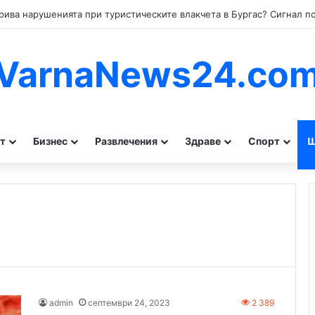
VarnaNews24.co
т
Бизнес
Развлечения
Здраве
Спорт
Ш
admin
септември 24, 2023
2 389