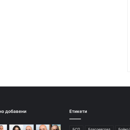
но добавени
Етикети
БСП
Благоевград
Бойко