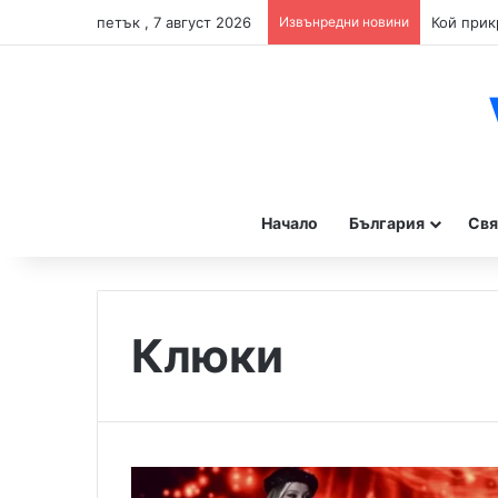
петък , 7 август 2026
Извънредни новини
Начало
България
Свя
Клюки