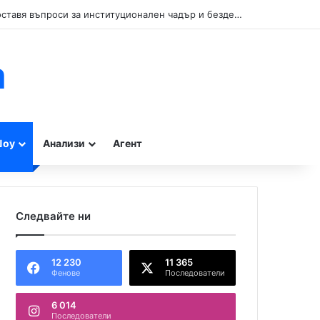
Кой прикрива нарушенията при туристическите влакчета в Бургас? Сигнал поставя въпроси за институционален чадър и бездействие на контролните органи.
m
оу
Анализи
Агент
Следвайте ни
12 230
11 365
Фенове
Последователи
6 014
Последователи