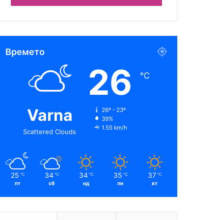
Времето
26
℃
Varna
26º - 23º
39%
1.55 km/h
Scattered Clouds
25
34
34
35
37
℃
℃
℃
℃
℃
пт
сб
нд
пн
вт