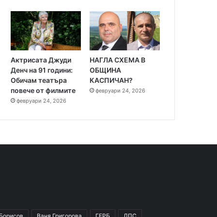
Актрисата Джуди
НАГЛА СХЕМА В
Денч на 91 години:
ОБЩИНА
Обичам театъра
КАСПИЧАН?
повече от филмите
февруари 24, 2026
февруари 24, 2026
 Борисов
Ваня Григорова
ГЕРБ
ДПС