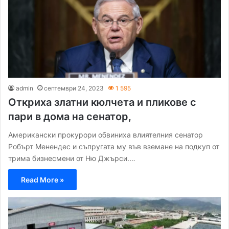
admin
септември 24, 2023
1 595
Откриха златни кюлчета и пликове с
пари в дома на сенатор,
Американски прокурори обвиниха влиятелния сенатор
Робърт Менендес и съпругата му във вземане на подкуп от
трима бизнесмени от Ню Джърси.…
Read More »