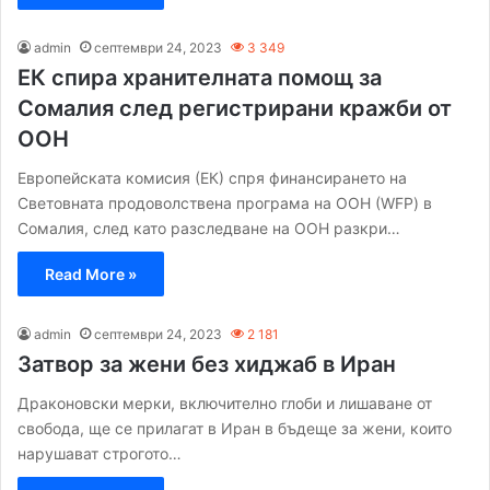
admin
септември 24, 2023
3 349
ЕК спира хранителната помощ за
Сомалия след регистрирани кражби от
ООН
Европейската комисия (ЕК) спря финансирането на
Световната продоволствена програма на ООН (WFP) в
Сомалия, след като разследване на ООН разкри…
Read More »
admin
септември 24, 2023
2 181
Затвор за жени без хиджаб в Иран
Драконовски мерки, включително глоби и лишаване от
свобода, ще се прилагат в Иран в бъдеще за жени, които
нарушават строгото…