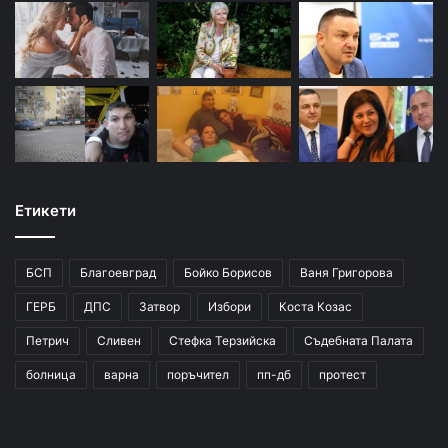
Етикети
БСП
Благоевград
Бойко Борисов
Ваня Григорова
ГЕРБ
ДПС
Затвор
Избори
Коста Козас
Петрич
Сливен
Стефка Терзийска
Съдебната Палата
болница
варна
поръчител
пп-дб
протест