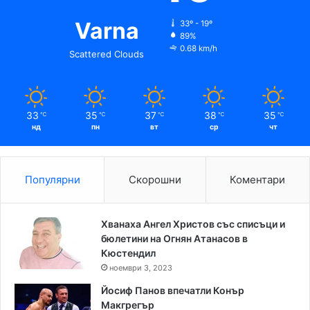
Varna
33º - 19º
89%
0.68 km/h
Scattered Clouds
33
35
37
38
35
℃
℃
℃
℃
℃
нд
пн
вт
ср
чт
Популярни
Скорошни
Коментари
Хванаха Ангел Христов със списъци и
бюлетини на Огнян Атанасов в
Кюстендил
ноември 3, 2023
Йосиф Панов впечатли Конър
Макгрегър