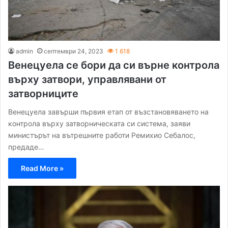
admin
септември 24, 2023
1 618
Венецуела се бори да си върне контрола
върху затвори, управлявани от
затворниците
Венецуела завърши първия етап от възстановяването на
контрола върху затворническата си система, заяви
министърът на вътрешните работи Ремихио Себалос,
предаде…
Read More »