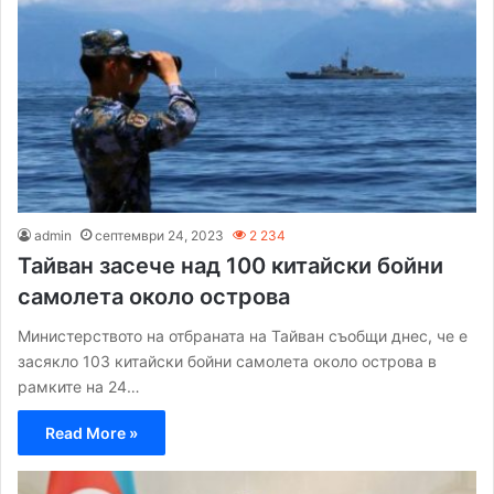
admin
септември 24, 2023
2 234
Тайван засече над 100 китайски бойни
самолета около острова
Министерството на отбраната на Тайван съобщи днес, че е
засякло 103 китайски бойни самолета около острова в
рамките на 24…
Read More »