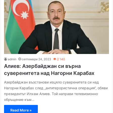
admin
септември 24, 2023
2 140
Алиев: Азербайджан си върна
суверенитета над Нагорни Карабах
Азербайджан възстанови изцяло суверенитета си над
Нагорни Карабах след „антитерористична операция“, обяви
президентът Илхам Алиев. Той направи телевизионно
обръщение към…
Read More »