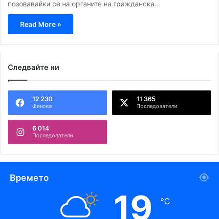
позовавайки се на органите на гражданска…
Read More »
Следвайте ни
12 230
11 365
Фенове
Последователи
6 014
Последователи
Времето
19
℃