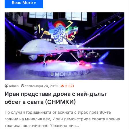
Read More »
admin
септември 24, 2023
3 321
Иран представи дрона с най-дълъг
обсег в света (СНИМКИ)
По случай годишнината от войната с Ирак през 80-те
години на миналия век, Иран демонстрира своята военна
техника, включително "безпилотния…