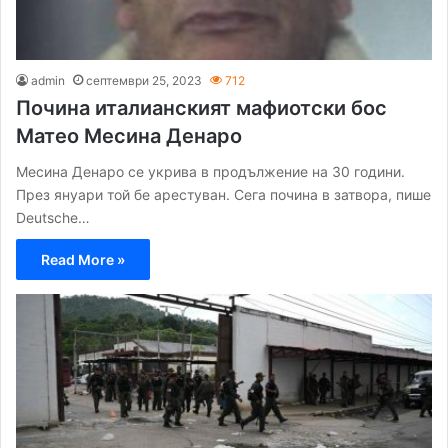
admin
септември 25, 2023
712
Почина италианският мафиотски бос
Матео Месина Денаро
Месина Денаро се укрива в продължение на 30 години.
През януари той бе арестуван. Сега почина в затвора, пише
Deutsche…
Read More »