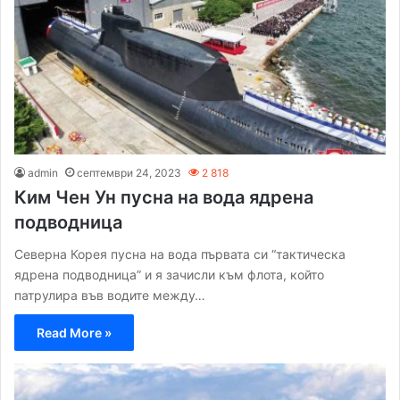
admin
септември 24, 2023
2 818
Ким Чен Ун пусна на вода ядрена
подводница
Северна Корея пусна на вода първата си “тактическа
ядрена подводница” и я зачисли към флота, който
патрулира във водите между…
Read More »