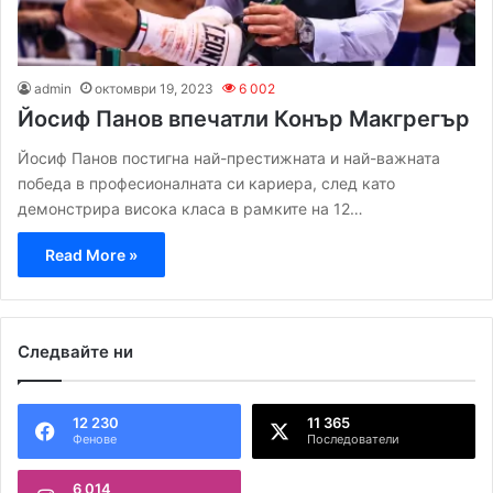
admin
октомври 19, 2023
6 002
Йосиф Панов впечатли Конър Макгрегър
Йосиф Панов постигна най-престижната и най-важната
победа в професионалната си кариера, след като
демонстрира висока класа в рамките на 12…
Read More »
Следвайте ни
12 230
11 365
Фенове
Последователи
6 014