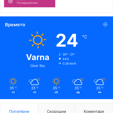
Последователи
Времето
24
℃
Varna
35º - 21º
44%
0.28 km/h
Clear Sky
35
35
35
35
35
℃
℃
℃
℃
℃
чт
пт
сб
нд
пн
Популярни
Скорошни
Коментари