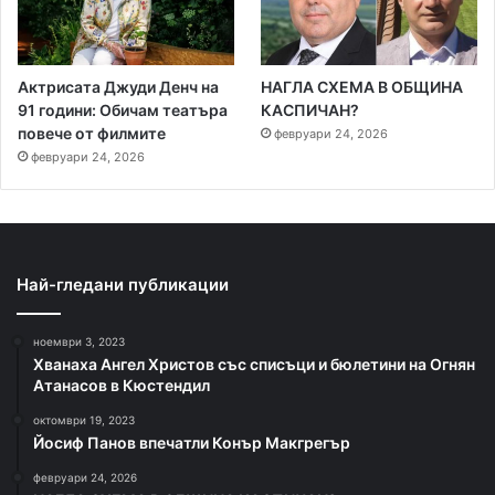
Актрисата Джуди Денч на
НАГЛА СХЕМА В ОБЩИНА
91 години: Обичам театъра
КАСПИЧАН?
повече от филмите
февруари 24, 2026
февруари 24, 2026
Най-гледани публикации
ноември 3, 2023
Хванаха Ангел Христов със списъци и бюлетини на Огнян
Атанасов в Кюстендил
октомври 19, 2023
Йосиф Панов впечатли Конър Макгрегър
февруари 24, 2026