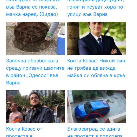
във Варна се показа,
гонят и псуват хора по
мачка наред. (Видео)
улици във Варна
Започва обработката
Коста Козас: Никой син
срещу гризачи шахтите
не трябва да вижда
в район „Одесос“ във
майка си обляна в кръв
Варна
Коста Козас от
Благоевград се вдига
протеста в
на протест в подкрепа