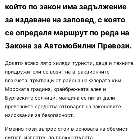
който по закон има задължение
за издаване на заповед, с която
се определя маршрут по реда на
Закона за Автомобилни Превози.
Докато всяко лято хиляди туристи, деца и техните
придружители се возят на атракционните
влакчета, тръгващи от района на Флората към
Морската градина, крайбрежната алея и
Бургаските солници, малцина се питат дали
превозните средства отговарят на законовите
изисквания за безопасност.
Именно този въпрос стои в основата на обемист
сигнал, изпратен до прокуратурата,