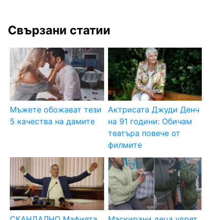
Свързани статии
Мъжете обожават тези
Актрисата Джуди Денч
5 качества на дамите
на 91 години: Обичам
театъра повече от
филмите
СКАНДАЛНО Мафията
Маскирани деца удрят,