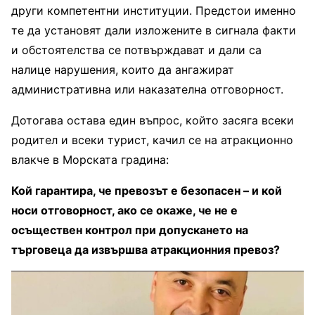
други компетентни институции. Предстои именно
те да установят дали изложените в сигнала факти
и обстоятелства се потвърждават и дали са
налице нарушения, които да ангажират
административна или наказателна отговорност.
Дотогава остава един въпрос, който засяга всеки
родител и всеки турист, качил се на атракционно
влакче в Морската градина:
Кой гарантира, че превозът е безопасен – и кой
носи отговорност, ако се окаже, че не е
осъществен контрол при допускането на
търговеца да извършва атракционния превоз?