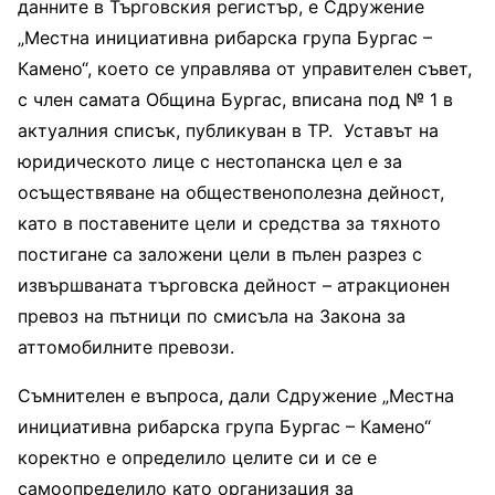
данните в Търговския регистър, е Сдружение
„Местна инициативна рибарска група Бургас –
Камено“, което се управлява от управителен съвет,
с член самата Община Бургас, вписана под № 1 в
актуалния списък, публикуван в ТР. Уставът на
юридическото лице с нестопанска цел е за
осъществяване на общественополезна дейност,
като в поставените цели и средства за тяхното
постигане са заложени цели в пълен разрез с
извършваната търговска дейност – атракционен
превоз на пътници по смисъла на Закона за
аттомобилните превози.
Съмнителен е въпроса, дали Сдружение „Местна
инициативна рибарска група Бургас – Камено“
коректно е определило целите си и се е
самоопределило като организация за