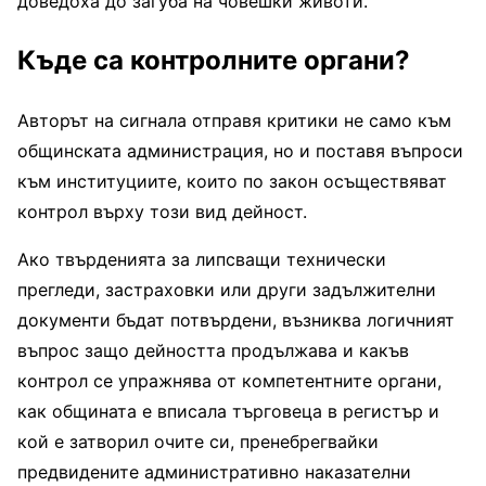
доведоха до загуба на човешки животи.
Къде са контролните органи?
Авторът на сигнала отправя критики не само към
общинската администрация, но и поставя въпроси
към институциите, които по закон осъществяват
контрол върху този вид дейност.
Ако твърденията за липсващи технически
прегледи, застраховки или други задължителни
документи бъдат потвърдени, възниква логичният
въпрос защо дейността продължава и какъв
контрол се упражнява от компетентните органи,
как общината е вписала търговеца в регистър и
кой е затворил очите си, пренебрегвайки
предвидените административно наказателни