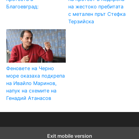
Благоевград:
на жестоко пребитата
с метален прът Стефка
Терзийска
Феновете на Черно
море оказаха подкрепа
на Ивайло Маринов,
напук на схемите на
Генадий Атанасов
Exit mobile version