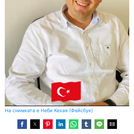
На снимката е Неби Кехая (Фейсбук)