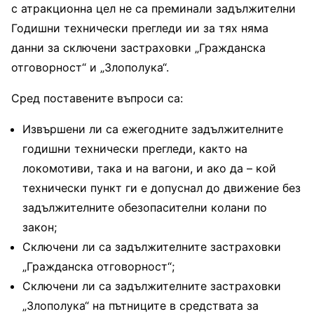
с атракционна цел не са преминали задължителни
Годишни технически прегледи ии за тях няма
данни за сключени застраховки „Гражданска
отговорност“ и „Злополука“.
Сред поставените въпроси са:
Извършени ли са ежегодните задължителните
годишни технически прегледи, както на
локомотиви, така и на вагони, и ако да – кой
технически пункт ги е допуснал до движение без
задължителните обезопасителни колани по
закон;
Сключени ли са задължителните застраховки
„Гражданска отговорност“;
Сключени ли са задължителните застраховки
„Злополука“ на пътниците в средствата за