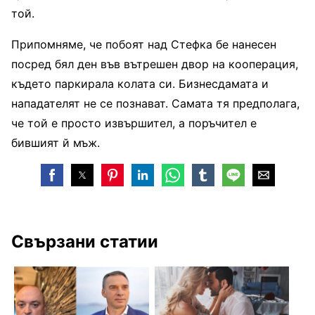
той.
Припомняме, че побоят над Стефка бе нанесен
посред бял ден във вътрешен двор на кооперация,
където паркирала колата си. Бизнесдамата и
нападателят не се познават. Самата тя предполага,
че той е просто извършител, а поръчител е
бившият й мъж.
Свързани статии