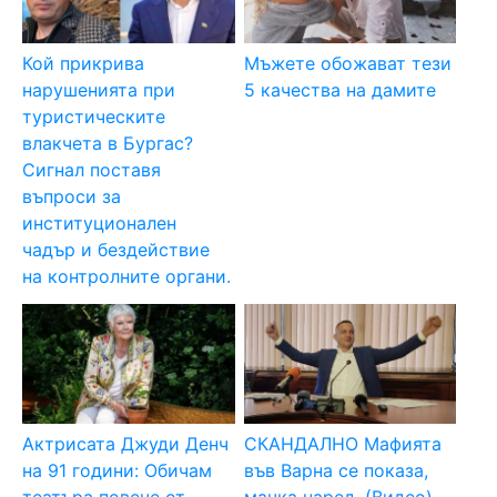
Кой прикрива
Мъжете обожават тези
нарушенията при
5 качества на дамите
туристическите
влакчета в Бургас?
Сигнал поставя
въпроси за
институционален
чадър и бездействие
на контролните органи.
Актрисата Джуди Денч
СКАНДАЛНО Мафията
на 91 години: Обичам
във Варна се показа,
театъра повече от
мачка наред. (Видео)