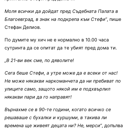
Моля всички да дойдат пред Съдебната Палата в
Благоевград, в знак на подкрепа към Стефи“
, пише
Стефан Делиов.
По думите му хич не е нормално в 10.00 часа
сутринта да се опитат да те убият пред дома ти.
„В 21-ви век сме, по дяволите!
Сега беше Стефи, а утре може да е всеки от нас!
Не може някакви наркоманчета да ни пребиват по
улиците само, защото някой им е подхвърлил
някакви пари да го направят!
Върнахме се в 90-те години, когато всичко се
решаваше с бухалки и куршуми, в такива ли
времена ще живеят децата ни? Не, мерси“
, допълва