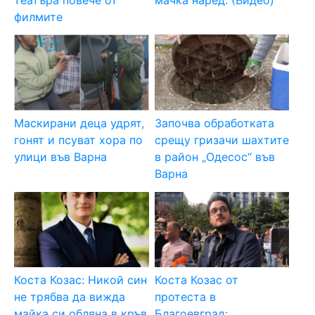
филмите
Маскирани деца удрят,
Започва обработката
гонят и псуват хора по
срещу гризачи шахтите
улици във Варна
в район „Одесос“ във
Варна
Коста Козас: Никой син
Коста Козас от
не трябва да вижда
протеста в
майка си обляна в кръв
Благоевград: