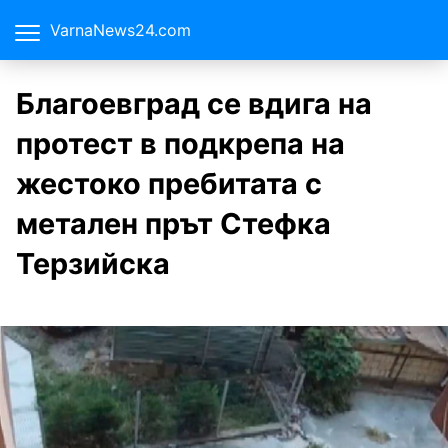
VarnaNews24.com
Благоевград се вдига на
протест в подкрепа на
жестоко пребитата с
метален прът Стефка
Терзийска