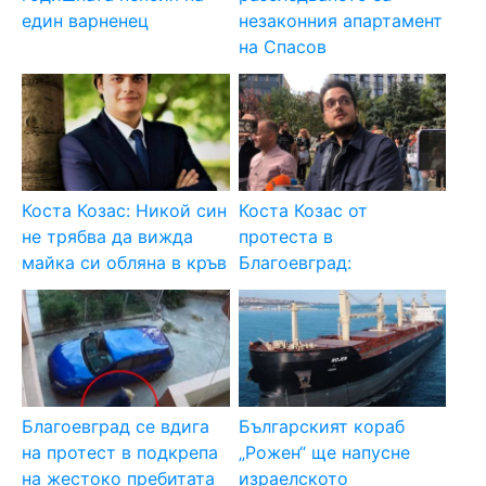
един варненец
незаконния апартамент
на Спасов
Коста Козас: Никой син
Коста Козас от
не трябва да вижда
протеста в
майка си обляна в кръв
Благоевград:
Благоевград се вдига
Българският кораб
на протест в подкрепа
„Рожен“ ще напусне
на жестоко пребитата
израелското