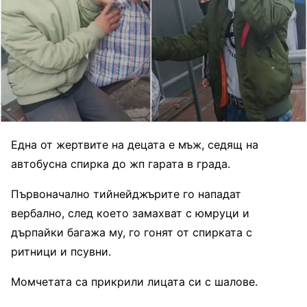
Една от жертвите на децата е мъж, седящ на
автобусна спирка до жп гарата в града.
Първоначално тийнейджърите го нападат
вербално, след което замахват с юмруци и
дърпайки багажа му, го гонят от спирката с
ритници и псувни.
Момчетата са прикрили лицата си с шалове.