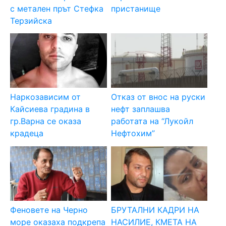
с метален прът Стефка
пристанище
Терзийска
Наркозависим от
Отказ от внос на руски
Кайсиева градина в
нефт заплашва
гр.Варна се оказа
работата на “Лукойл
крадеца
Нефтохим”
Феновете на Черно
БРУТАЛНИ КАДРИ НА
море оказаха подкрепа
НАСИЛИЕ, КМЕТА НА