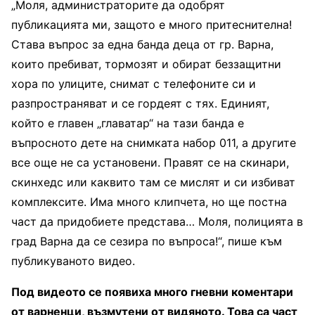
„Моля, администраторите да одобрят
публикацията ми, защото е много притеснителна!
Става въпрос за една банда деца от гр. Варна,
които пребиват, тормозят и обират беззащитни
хора по улиците, снимат с телефоните си и
разпространяват и се гордеят с тях. Единият,
който е главен „главатар“ на тази банда е
въпросното дете на снимката набор 011, а другите
все още не са установени. Правят се на скинари,
скинхедс или каквито там се мислят и си избиват
комплексите. Има много клипчета, но ще постна
част да придобиете представа… Моля, полицията в
град Варна да се сезира по въпроса!“, пише към
публикуваното видео.
Под видеото се появиха много гневни коментари
от варненци, възмутени от видяното. Това са част