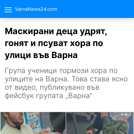
VarnaNews24.com
Маскирани деца удрят,
гонят и псуват хора по
улици във Варна
Група ученици тормози хора по
улиците на Варна. Това става ясно
от видео, публикувано във
фейсбук групата „Варна“