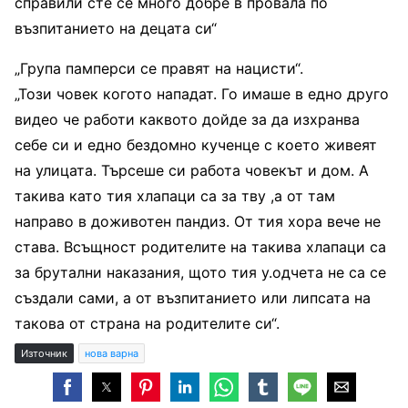
справили сте се много добре в провала по
възпитанието на децата си“
„Група памперси се правят на нацисти“.
„Този човек когото нападат. Го имаше в едно друго
видео че работи каквото дойде за да изхранва
себе си и едно бездомно кученце с което живеят
на улицата. Търсеше си работа човекът и дом. А
такива като тия хлапаци са за тву ,а от там
направо в доживотен пандиз. От тия хора вече не
става. Всъщност родителите на такива хлапаци са
за брутални наказания, щото тия у.одчета не са се
създали сами, а от възпитанието или липсата на
такова от страна на родителите си“.
Източник
нова варна