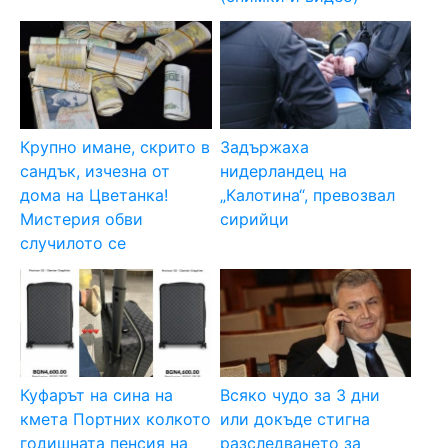
Крупно имане, скрито в
Задържаха
сандък, изчезна от
нидерландец на
дома на Цветанка!
„Калотина“, превозвал
Мистерия обви
сирийци
случилото се
Куфарът на сина на
Всяко чудо за 3 дни
кмета Портних колкото
или докъде стигна
годишната пенсия на
разследването за