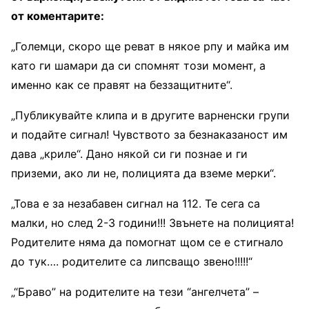
от коментарите:
„Големци, скоро ще реват в някое рпу и майка им
като ги шамари да си спомнят този момент, а
именно как се правят на беззащитните“.
„Публикувайте клипа и в другите варненски групи
и подайте сигнал! Чувството за безнаказаност им
дава „криле“. Дано някой си ги познае и ги
приземи, ако ли не, полицията да вземе мерки“.
„Това е за незабавен сигнал на 112. Те сега са
малки, но след 2-3 години!!! Звънете на полицията!
Родителите няма да помогнат щом се е стигнало
до тук…. родителите са липсващо звено!!!!!“
„“Браво” на родителите на тези “ангелчета” –