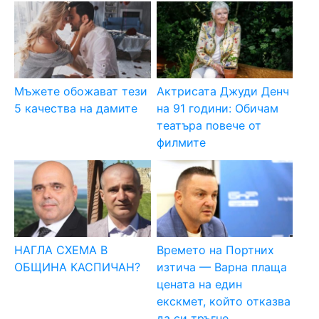
Мъжете обожават тези
Актрисата Джуди Денч
5 качества на дамите
на 91 години: Обичам
театъра повече от
филмите
НАГЛА СХЕМА В
Времето на Портних
ОБЩИНА КАСПИЧАН?
изтича — Варна плаща
цената на един
екскмет, който отказва
да си тръгне