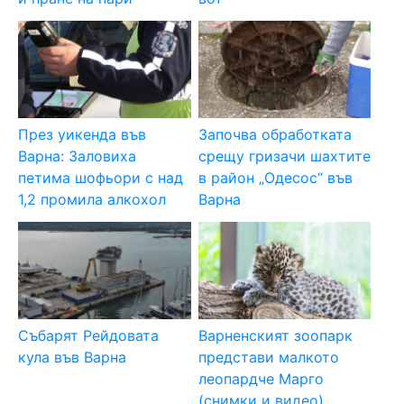
През уикенда във
Започва обработката
Варна: Заловиха
срещу гризачи шахтите
петима шофьори с над
в район „Одесос“ във
1,2 промила алкохол
Варна
Събарят Рейдовата
Варненският зоопарк
кула във Варна
представи малкото
леопардче Марго
(снимки и видео)