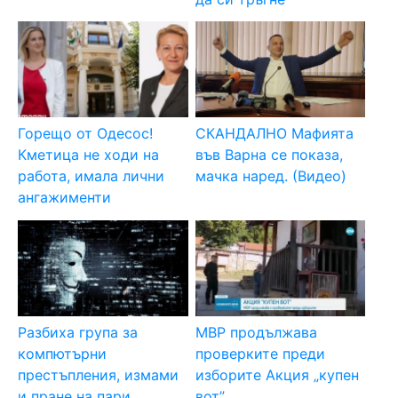
Горещо от Одесос!
СКАНДАЛНО Мафията
Кметица не ходи на
във Варна се показа,
работа, имала лични
мачка наред. (Видео)
ангажименти
Разбиха група за
МВР продължава
компютърни
проверките преди
престъпления, измами
изборите Акция „купен
и пране на пари
вот”