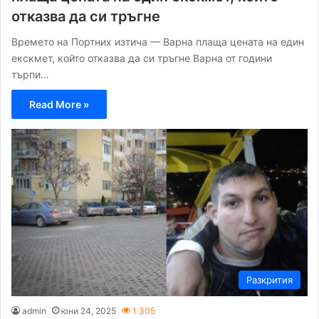
отказва да си тръгне
Времето на Портних изтича — Варна плаща цената на един
екскмет, който отказва да си тръгне Варна от години
търпи…
Read More »
Разкрития
admin
юни 24, 2025
1 305