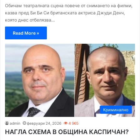
Обичам театралната сцена повече от снимането на филми,
казва пред Би Би Си британската актриса Джуди Денч,
която днес отбелязва…
Read More »
Криминално
admin
февруари 24, 2026
4 965
НАГЛА СХЕМА В ОБЩИНА КАСПИЧАН?