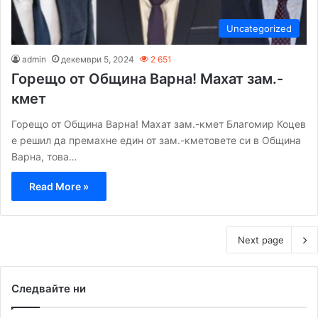
Uncategorized
admin
декември 5, 2024
2 651
Горещо от Община Варна! Махат зам.-
кмет
Горещо от Община Варна! Махат зам.-кмет Благомир Коцев
е решил да премахне един от зам.-кметовете си в Община
Варна, това…
Read More »
Next page
Следвайте ни