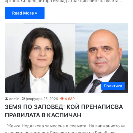
органи. Според автора им зад атракционните влакчета…
Read More »
Политика
admin
февруари 25, 2026
4 639
ЗЕМЯ ПО ЗАПОВЕД: КОЙ ПРЕНАПИСВА
ПРАВИЛАТА В КАСПИЧАН
Жечка Недялкова замесена в схемата. На вниманието на
следните институции: Главния прокурор на Република