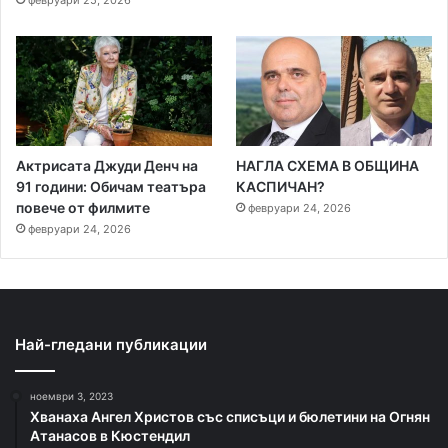
Актрисата Джуди Денч на
НАГЛА СХЕМА В ОБЩИНА
91 години: Обичам театъра
КАСПИЧАН?
повече от филмите
февруари 24, 2026
февруари 24, 2026
Най-гледани публикации
ноември 3, 2023
Хванаха Ангел Христов със списъци и бюлетини на Огнян
Атанасов в Кюстендил