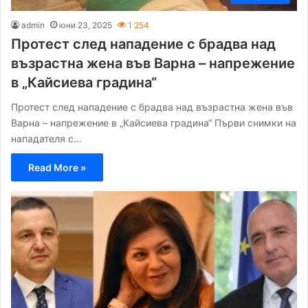
admin
юни 23, 2025
1 254
Протест след нападение с брадва над
възрастна жена във Варна – напрежение
в „Кайсиева градина“
Протест след нападение с брадва над възрастна жена във
Варна – напрежение в „Кайсиева градина“ Първи снимки на
нападателя с…
Read More »