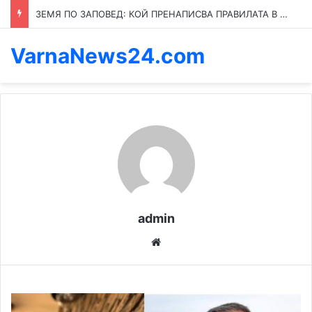
Мъжете обожават тези 5 качества на дамите
VarnaNews24.com
admin
We
bsi
te