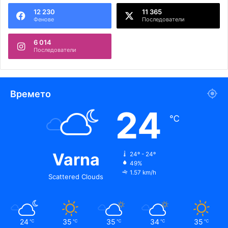
12 230
11 365
Фенове
Последователи
6 014
Последователи
Времето
24
℃
Varna
24º - 24º
49%
1.57 km/h
Scattered Clouds
24
35
35
34
35
℃
℃
℃
℃
℃