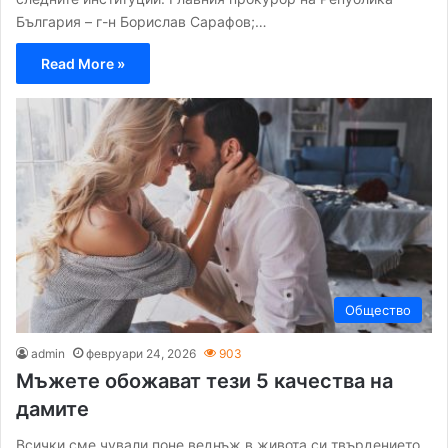
България – г-н Борислав Сарафов;…
Read More »
Общество
admin
февруари 24, 2026
903
Мъжете обожават тези 5 качества на
дамите
Всички сме чували поне веднъж в живота си твърдението,