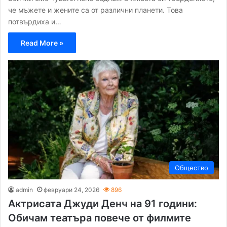
че мъжете и жените са от различни планети. Това
потвърдиха и…
Read More »
Общество
admin
февруари 24, 2026
896
Актрисата Джуди Денч на 91 години:
Обичам театъра повече от филмите