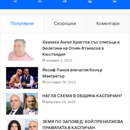
чт
пт
сб
нд
пн
Популярни
Скорошни
Коментари
Хванаха Ангел Христов със списъци и
бюлетини на Огнян Атанасов в
Кюстендил
ноември 3, 2023
Йосиф Панов впечатли Конър
Макгрегър
октомври 19, 2023
НАГЛА СХЕМА В ОБЩИНА КАСПИЧАН?
февруари 24, 2026
ЗЕМЯ ПО ЗАПОВЕД: КОЙ ПРЕНАПИСВА
ПРАВИЛАТА В КАСПИЧАН