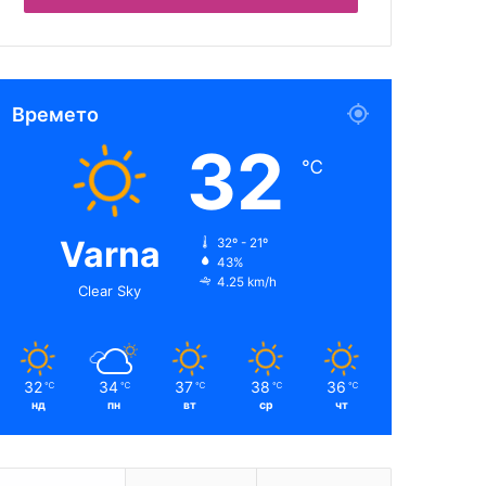
Времето
32
℃
Varna
32º - 21º
43%
4.25 km/h
Clear Sky
32
34
37
38
36
℃
℃
℃
℃
℃
нд
пн
вт
ср
чт