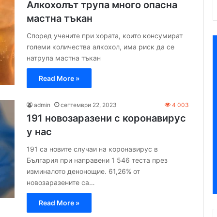
Алкохолът трупа много опасна
мастна тъкан
Според учените при хората, които консумират
големи количества алкохол, има риск да се
натрупа мастна тъкан
Read More »
admin
септември 22, 2023
4 003
191 новозаразени с коронавирус
у нас
191 са новите случаи на коронавирус в
България при направени 1 546 теста през
изминалото денонощие. 61,26% от
новозаразените са…
Read More »