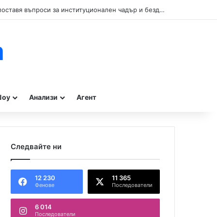
Кой прикрива нарушенията при туристическите влакчета в Бургас? Сигнал поставя въпроси за институционален чадър и бездействие на контролните органи.
m
оу
Анализи
Агент
Следвайте ни
12 230
11 365
Фенове
Последователи
6 014
Последователи