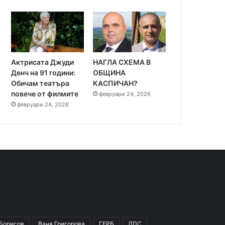
Актрисата Джуди
НАГЛА СХЕМА В
Денч на 91 години:
ОБЩИНА
Обичам театъра
КАСПИЧАН?
повече от филмите
февруари 24, 2026
февруари 24, 2026
 Борисов
Ваня Григорова
ГЕРБ
ДПС