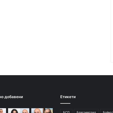
но добавени
Етикети
БСП
Благоевград
Бойко