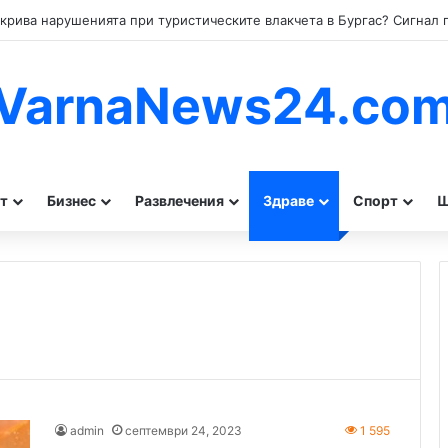
VarnaNews24.co
т
Бизнес
Развлечения
Здраве
Спорт
Ш
admin
септември 24, 2023
1 595