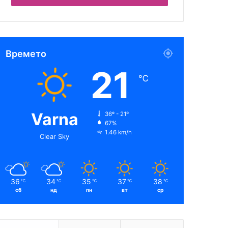
Времето
21
℃
Varna
36º - 21º
67%
1.46 km/h
Clear Sky
36
34
35
37
38
℃
℃
℃
℃
℃
сб
нд
пн
вт
ср