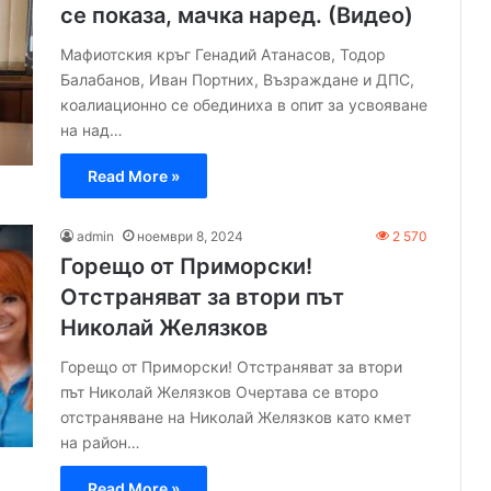
се показа, мачка наред. (Видео)
Мафиотския кръг Генадий Атанасов, Тодор
Балабанов, Иван Портних, Възраждане и ДПС,
коалиационно се обединиха в опит за усвояване
на над…
Read More »
admin
ноември 8, 2024
2 570
Горещо от Приморски!
Отстраняват за втори път
Николай Желязков
Горещо от Приморски! Отстраняват за втори
път Николай Желязков Очертава се второ
отстраняване на Николай Желязков като кмет
на район…
Read More »