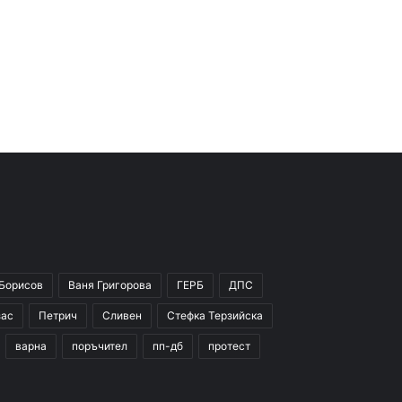
 Борисов
Ваня Григорова
ГЕРБ
ДПС
зас
Петрич
Сливен
Стефка Терзийска
варна
поръчител
пп-дб
протест