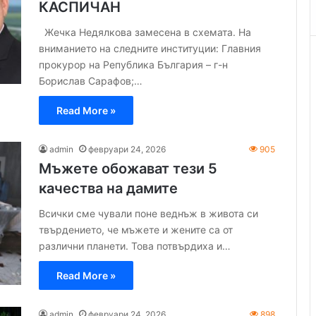
КАСПИЧАН
Жечка Недялкова замесена в схемата. На
вниманието на следните институции: Главния
прокурор на Република България – г-н
Борислав Сарафов;…
Read More »
admin
февруари 24, 2026
905
Мъжете обожават тези 5
качества на дамите
Всички сме чували поне веднъж в живота си
твърдението, че мъжете и жените са от
различни планети. Това потвърдиха и…
Read More »
admin
февруари 24, 2026
898