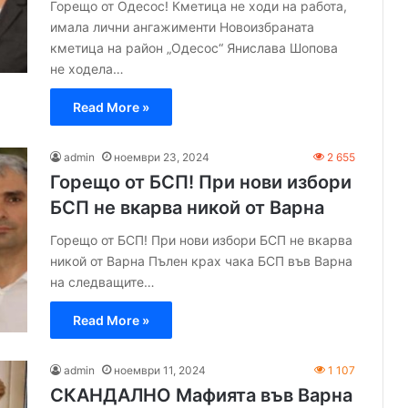
Горещо от Одесос! Кметица не ходи на работа,
имала лични ангажименти Новоизбраната
кметица на район „Одесос“ Янислава Шопова
не ходела…
Read More »
admin
ноември 23, 2024
2 655
Горещо от БСП! При нови избори
БСП не вкарва никой от Варна
Горещо от БСП! При нови избори БСП не вкарва
никой от Варна Пълен крах чака БСП във Варна
на следващите…
Read More »
admin
ноември 11, 2024
1 107
СКАНДАЛНО Мафията във Варна