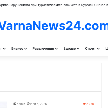
VarnaNews24.co
т
Бизнес
Развлечения
Здраве
Спорт
Ш
admin
юли 6, 2026
2 750