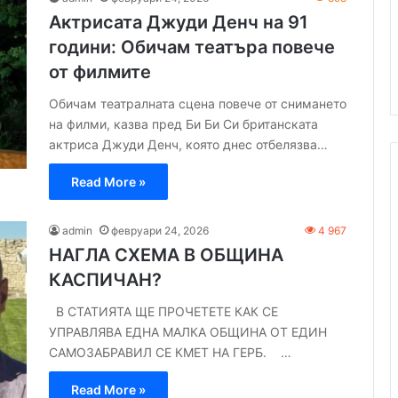
Актрисата Джуди Денч на 91
години: Обичам театъра повече
от филмите
Обичам театралната сцена повече от снимането
на филми, казва пред Би Би Си британската
актриса Джуди Денч, която днес отбелязва…
Read More »
admin
февруари 24, 2026
4 967
НАГЛА СХЕМА В ОБЩИНА
КАСПИЧАН?
В СТАТИЯТА ЩЕ ПРОЧЕТЕТЕ КАК СЕ
УПРАВЛЯВА ЕДНА МАЛКА ОБЩИНА ОТ ЕДИН
САМОЗАБРАВИЛ СЕ КМЕТ НА ГЕРБ. …
Read More »