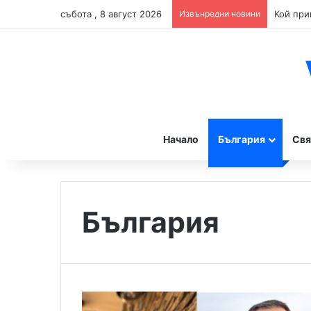
събота , 8 август 2026
Извънредни новини
Начало
България
Свя
България