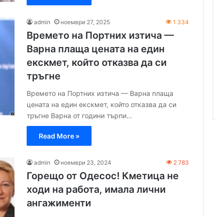
admin
ноември 27, 2025
1 334
Времето на Портних изтича —
Варна плаща цената на един
екскмет, който отказва да си
тръгне
Времето на Портних изтича — Варна плаща
цената на един екскмет, който отказва да си
тръгне Варна от години търпи…
Read More »
admin
ноември 23, 2024
2 783
Горещо от Одесос! Кметица не
ходи на работа, имала лични
ангажименти