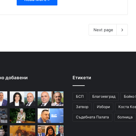
Next page
но добавени
Етикети
БСП
Благоевград
Бойко
Затвор
Избори
Коста Ко
Съдебната Палата
болница