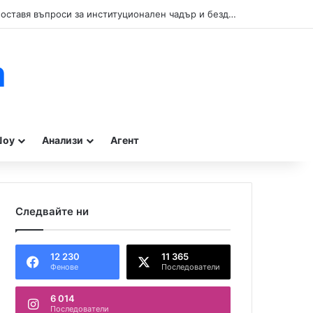
Кой прикрива нарушенията при туристическите влакчета в Бургас? Сигнал поставя въпроси за институционален чадър и бездействие на контролните органи.
m
оу
Анализи
Агент
Следвайте ни
12 230
11 365
Фенове
Последователи
6 014
Последователи