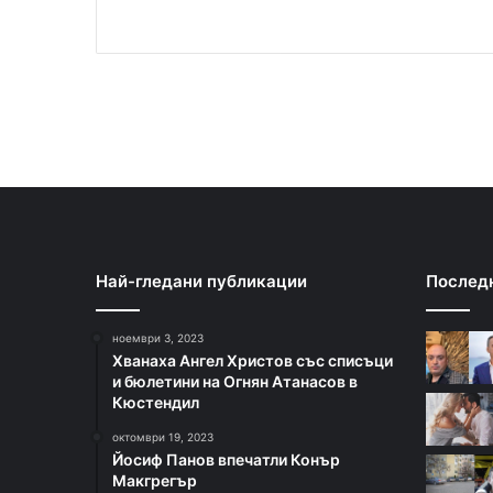
Най-гледани публикации
Послед
ноември 3, 2023
Хванаха Ангел Христов със списъци
и бюлетини на Огнян Атанасов в
Кюстендил
октомври 19, 2023
Йосиф Панов впечатли Конър
Макгрегър