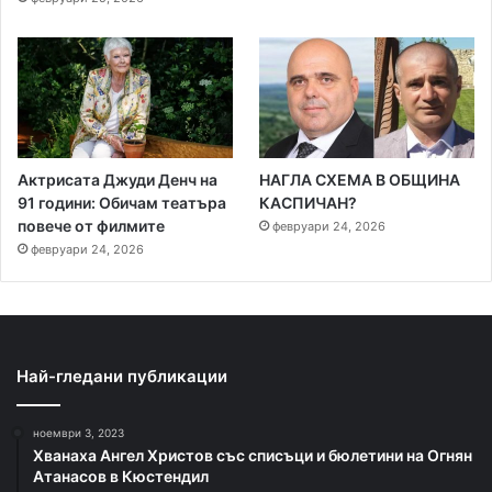
Актрисата Джуди Денч на
НАГЛА СХЕМА В ОБЩИНА
91 години: Обичам театъра
КАСПИЧАН?
повече от филмите
февруари 24, 2026
февруари 24, 2026
Най-гледани публикации
ноември 3, 2023
Хванаха Ангел Христов със списъци и бюлетини на Огнян
Атанасов в Кюстендил