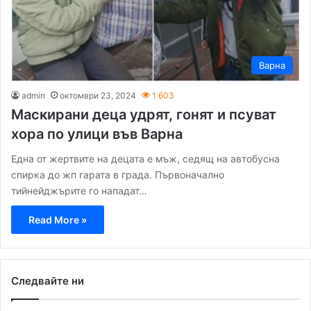
Варна
admin
октомври 23, 2024
1 603
Маскирани деца удрят, гонят и псуват
хора по улици във Варна
Една от жертвите на децата е мъж, седящ на автобусна
спирка до жп гарата в града. Първоначално
тийнейджърите го нападат…
Read More »
Следвайте ни