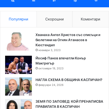
нд
пн
вт
ср
чт
Популярни
Скорошни
Коментари
Хванаха Ангел Христов със списъци и
бюлетини на Огнян Атанасов в
Кюстендил
ноември 3, 2023
Йосиф Панов впечатли Конър
Макгрегър
октомври 19, 2023
НАГЛА СХЕМА В ОБЩИНА КАСПИЧАН?
февруари 24, 2026
ЗЕМЯ ПО ЗАПОВЕД: КОЙ ПРЕНАПИСВА
ПРАВИЛАТА В КАСПИЧАН