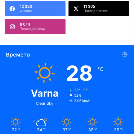
12 230
11 365
Фенове
Последователи
6 014
Последователи
Времето
28
℃
Varna
32º - 21º
52%
3.06 km/h
Clear Sky
32
34
37
38
36
℃
℃
℃
℃
℃