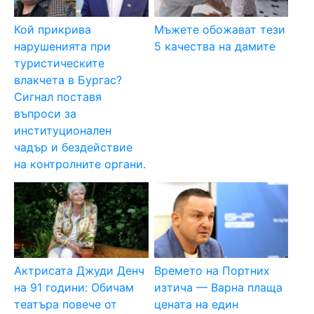
Кой прикрива
Мъжете обожават тези
нарушенията при
5 качества на дамите
туристическите
влакчета в Бургас?
Сигнал поставя
въпроси за
институционален
чадър и бездействие
на контролните органи.
Актрисата Джуди Денч
Времето на Портних
на 91 години: Обичам
изтича — Варна плаща
театъра повече от
цената на един