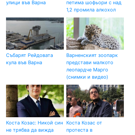
улици във Варна
петима шофьори с над
1,2 промила алкохол
Събарят Рейдовата
Варненският зоопарк
кула във Варна
представи малкото
леопардче Марго
(снимки и видео)
Коста Козас: Никой син
Коста Козас от
не трябва да вижда
протеста в