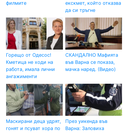
филмите
екскмет, който отказва
да си тръгне
Горещо от Одесос!
СКАНДАЛНО Мафията
Кметица не ходи на
във Варна се показа,
работа, имала лични
мачка наред. (Видео)
ангажименти
Маскирани деца удрят,
През уикенда във
гонят и псуват хора по
Варна: Заловиха