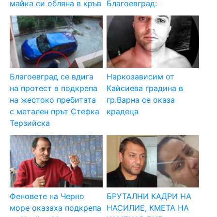
майка си обляна в кръв
Благоевград:
Благоевград се вдига
Наркозависим от
на протест в подкрепа
Кайсиева градина в
на жестоко пребитата
гр.Варна се оказа
с метален прът Стефка
крадеца
Терзийска
Феновете на Черно
БРУТАЛНИ КАДРИ НА
море оказаха подкрепа
НАСИЛИЕ, КМЕТА НА