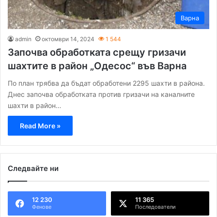
Варна
admin
октомври 14, 2024
1 544
Започва обработката срещу гризачи
шахтите в район „Одесос“ във Варна
По план трябва да бъдат обработени 2295 шахти в района.
Днес започва обработката против гризачи на каналните
шахти в район…
Read More »
Следвайте ни
12 230
11 365
Фенове
Последователи