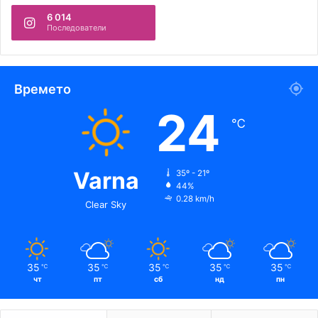
6 014
Последователи
Времето
24
℃
Varna
35º - 21º
44%
0.28 km/h
Clear Sky
35
35
35
35
35
℃
℃
℃
℃
℃
чт
пт
сб
нд
пн