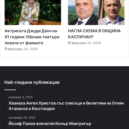
Актрисата Джуди Денч на
НАГЛА СХЕМА В ОБЩИНА
91 години: Обичам театъра
КАСПИЧАН?
повече от филмите
февруари 24, 2026
февруари 24, 2026
Най-гледани публикации
ноември 3, 2023
Хванаха Ангел Христов със списъци и бюлетини на Огнян
Атанасов в Кюстендил
октомври 19, 2023
Йосиф Панов впечатли Конър Макгрегър