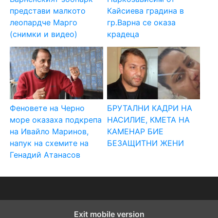
представи малкото
Кайсиева градина в
леопардче Марго
гр.Варна се оказа
(снимки и видео)
крадеца
Феновете на Черно
БРУТАЛНИ КАДРИ НА
море оказаха подкрепа
НАСИЛИЕ, КМЕТА НА
на Ивайло Маринов,
КАМЕНАР БИЕ
напук на схемите на
БЕЗАЩИТНИ ЖЕНИ
Генадий Атанасов
Exit mobile version