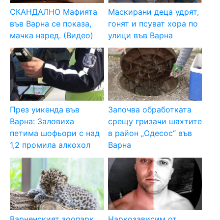
СКАНДАЛНО Мафията
Маскирани деца удрят,
във Варна се показа,
гонят и псуват хора по
мачка наред. (Видео)
улици във Варна
През уикенда във
Започва обработката
Варна: Заловиха
срещу гризачи шахтите
петима шофьори с над
в район „Одесос“ във
1,2 промила алкохол
Варна
Варненският зоопарк
Наркозависим от