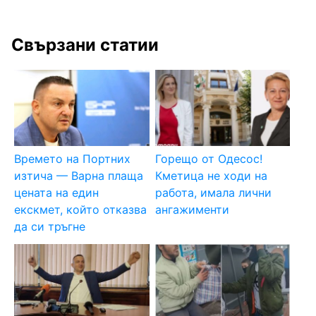
Свързани статии
Времето на Портних
Горещо от Одесос!
изтича — Варна плаща
Кметица не ходи на
цената на един
работа, имала лични
екскмет, който отказва
ангажименти
да си тръгне