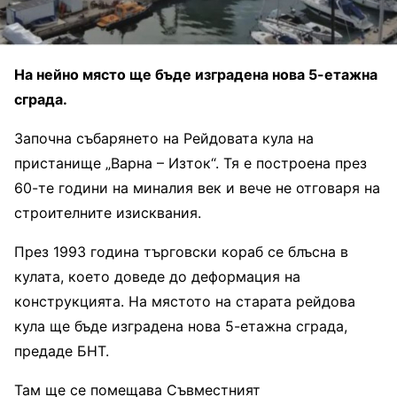
На нейно място ще бъде изградена нова 5-етажна
сграда.
Започна събарянето на Рейдовата кула на
пристанище „Варна – Изток“. Тя е построена през
60-те години на миналия век и вече не отговаря на
строителните изисквания.
През 1993 година търговски кораб се блъсна в
кулата, което доведе до деформация на
конструкцията. На мястото на старата рейдова
кула ще бъде изградена нова 5-етажна сграда,
предаде БНТ.
Там ще се помещава Съвместният