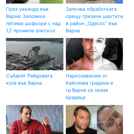
През уикенда във
Започва обработката
Варна: Заловиха
срещу гризачи шахтите
петима шофьори с над
в район „Одесос“ във
1,2 промила алкохол
Варна
Събарят Рейдовата
Наркозависим от
кула във Варна
Кайсиева градина в
гр.Варна се оказа
крадеца