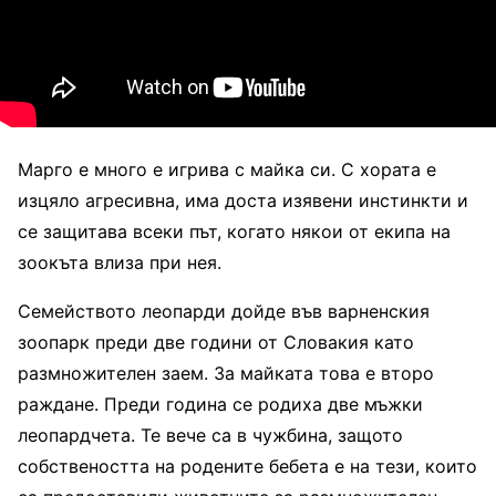
Марго е много е игрива с майка си. С хората е
изцяло агресивна, има доста изявени инстинкти и
се защитава всеки път, когато някои от екипа на
зоокъта влиза при нея.
Семейството леопарди дойде във варненския
зоопарк преди две години от Словакия като
размножителен заем. За майката това е второ
раждане. Преди година се родиха две мъжки
леопардчета. Те вече са в чужбина, защото
собствеността на родените бебета е на тези, които