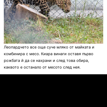
Леопардчето все още суче мляко от майката и
комбинира с месо. Киара винаги оставя първо
рожбата й да се нахрани и след това обира,
каквото е останало от месото след нея.