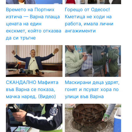
Времето на Портних
Горещо от Одесос!
изтича — Варна плаща
Кметица не ходи на
цената на един
работа, имала лични
екскмет, който отказва
ангажименти
да си тръгне
СКАНДАЛНО Мафията
Маскирани деца удрят,
във Варна се показа,
гонят и псуват хора по
мачка наред. (Видео)
улици във Варна