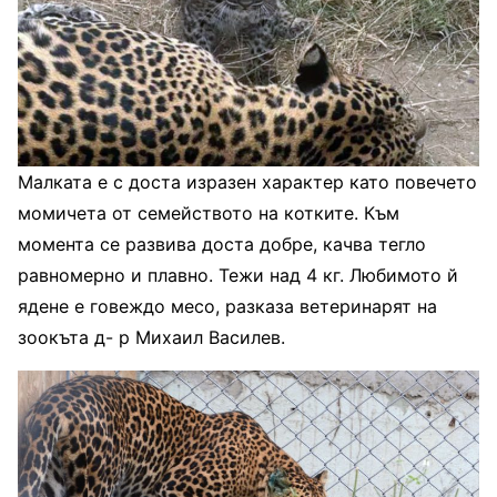
Малката е с доста изразен характер като повечето
момичета от семейството на котките. Към
момента се развива доста добре, качва тегло
равномерно и плавно. Тежи над 4 кг. Любимото й
ядене е говеждо месо, разказа ветеринарят на
зоокъта д- р Михаил Василев.