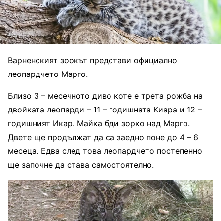
Варненският зоокът представи официално
леопардчето Марго.
Близо 3 – месечното диво коте e трета рожба на
двойката леопарди – 11 – годишната Киара и 12 –
годишният Икар. Майка бди зорко над Марго.
Двете ще продължат да са заедно поне до 4 – 6
месеца. Едва след това леопардчето постепенно
ще започне да става самостоятелно.