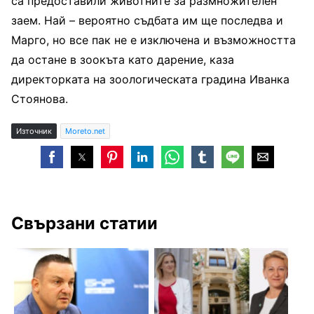
са предоставили животните за размножителен
заем. Най – вероятно съдбата им ще последва и
Марго, но все пак не е изключена и възможността
да остане в зоокъта като дарение, каза
директорката на зоологическата градина Иванка
Стоянова.
Източник
Moreto.net
Свързани статии