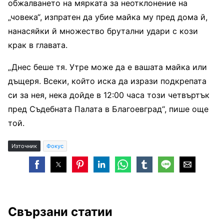
обжалването на мярката за неотклонение на
„човека“, изпратен да убие майка му пред дома й,
нанасяйки й множество брутални удари с кози
крак в главата.
„Днес беше тя. Утре може да е вашата майка или
дъщеря. Всеки, който иска да изрази подкрепата
си за нея, нека дойде в 12:00 часа този четвъртък
пред Съдебната Палата в Благоевград“, пише още
той.
Източник
Фокус
Свързани статии