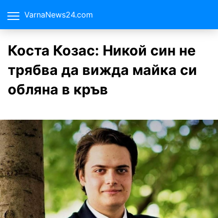
VarnaNews24.com
Коста Козас: Никой син не
трябва да вижда майка си
обляна в кръв