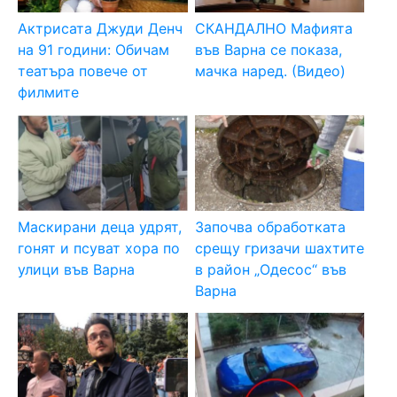
Актрисата Джуди Денч
СКАНДАЛНО Мафията
на 91 години: Обичам
във Варна се показа,
театъра повече от
мачка наред. (Видео)
филмите
Маскирани деца удрят,
Започва обработката
гонят и псуват хора по
срещу гризачи шахтите
улици във Варна
в район „Одесос“ във
Варна