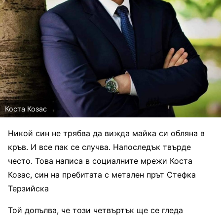
Коста Козас
Никой син не трябва да вижда майка си обляна в
кръв. И все пак се случва. Напоследък твърде
често. Това написа в социалните мрежи Коста
Козас, син на пребитата с метален прът Стефка
Терзийска
Той допълва, че този четвъртък ще се гледа