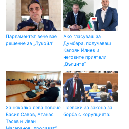
Парламентът вече взе
Ако гласуваш за
решение за „Лукойл“
Думбара, получаваш
Калоян Илиев и
неговите приятели
„Вълците“
За няколко лева повече
Пеевски за закона за
Васил Савов, Атанас
борба с корупцията:
Тасев и Иван
Магаранов „продават“