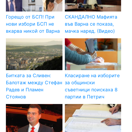
Горещо от БСП! При
СКАНДАЛНО Мафията
нови избори БСП не
във Варна се показа,
вкарва никой от Варна
мачка наред. (Видео)
Битката за Сливен:
Класиране на изборите
Балотаж между Стефан
за общински
Радев и Пламен
съветници поискаха 8
Стоянов
партии в Петрич