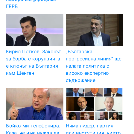
ГЕРБ
Кирил Петков: Законът
„Българска
за борба с корупцията
прогресивна линия“ ще
е ключът на България
налага политика с
към Шенген
високо експертно
съдържание
Бойко ми телефонира.
Няма лидер, партия
Каза, че има нужда да
или инстутиция, чието