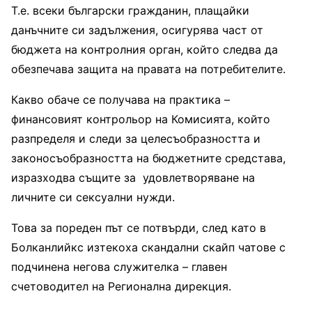
Т.е. всеки български гражданин, плащайки
данъчните си задължения, осигурява част от
бюджета на контролния орган, който следва да
обезпечава защита на правата на потребителите.
Какво обаче се получава на практика –
финансовият контрольор на Комисията, който
разпределя и следи за целесъобразността и
законосъобразността на бюджетните средстава,
изразходва същите за удовлетворяване на
личните си сексуални нужди.
Това за пореден път се потвърди, след като в
Болканлийкс изтекоха скандални скайп чатове с
подчинена негова служителка – главен
счетоводител на Регионална дирекция.