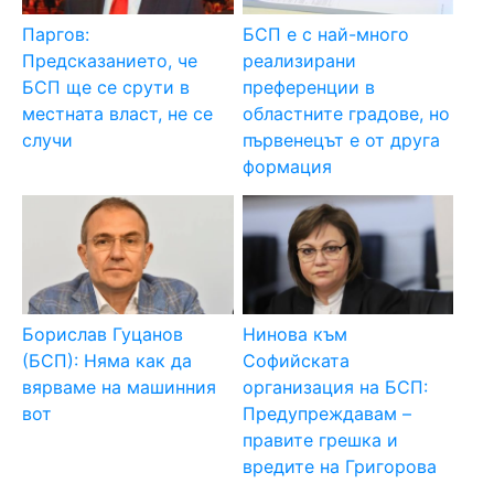
Паргов:
БСП е с най-много
Предсказанието, че
реализирани
БСП ще се срути в
преференции в
местната власт, не се
областните градове, но
случи
първенецът е от друга
формация
Борислав Гуцанов
Нинова към
(БСП): Няма как да
Софийската
вярваме на машинния
организация на БСП:
вот
Предупреждавам –
правите грешка и
вредите на Григорова