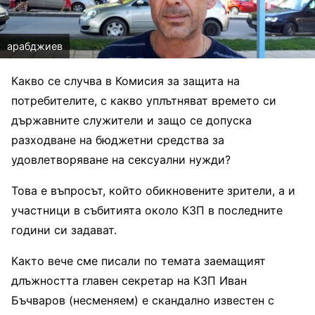
арабджиев
Какво се случва в Комисия за защита на
потребителите, с какво уплътняват времето си
държавните служители и защо се допуска
разходване на бюджетни средства за
удовлетворяване на сексуални нужди?
Това е въпросът, който обикновените зрители, а и
участници в събитията около КЗП в последните
години си задават.
Както вече сме писали по темата заемащият
длъжността главен секретар на КЗП Иван
Бъчваров (несменяем) е скандално известен с