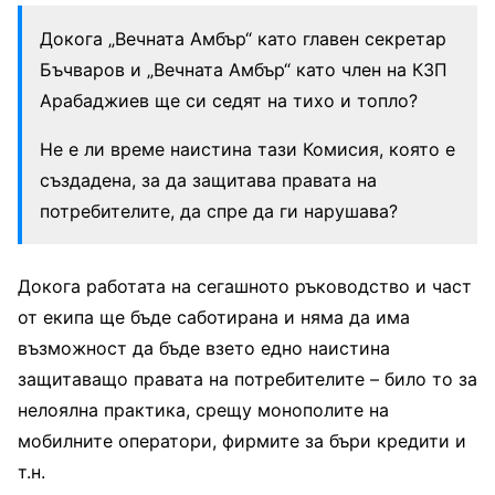
Докога „Вечната Амбър“ като главен секретар
Бъчваров и „Вечната Амбър“ като член на КЗП
Арабаджиев ще си седят на тихо и топло?
Не е ли време наистина тази Комисия, която е
създадена, за да защитава правата на
потребителите, да спре да ги нарушава?
Докога работата на сегашното ръководство и част
от екипа ще бъде саботирана и няма да има
възможност да бъде взето едно наистина
защитаващо правата на потребителите – било то за
нелоялна практика, срещу монополите на
мобилните оператори, фирмите за бъри кредити и
т.н.