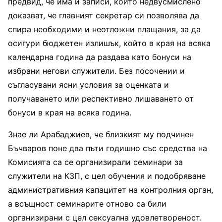
предвид, че има и записи, които недвусмислено
доказват, че главният секретар си позволява да
спира необходими и неотложни плащания, за да
осигури бюджетен излишък, който в края на всяка
календарна година да раздава като бонуси на
избрани негови служители. Без посочении и
съгласувани ясни условия за оценката и
получаването или респективно лишаването от
бонуси в края на всяка година.
Знае ли Арабаджиев, че близкият му подчинен
Бъчваров поне два пъти годишно със средства на
Комисията са се организирали семинари за
служители на КЗП, с цел обучения и подобряване
административния капацитет на контролния орган,
а всъщност семинарите отново са били
организирани с цел сексуална удовлетвореност.