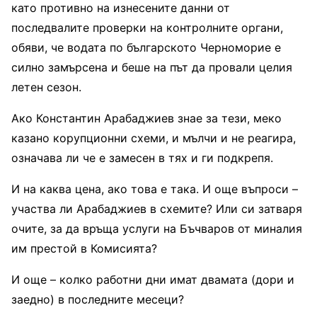
като противно на изнесените данни от
последвалите проверки на контролните органи,
обяви, че водата по българското Черноморие е
силно замърсена и беше на път да провали целия
летен сезон.
Ако Константин Арабаджиев знае за тези, меко
казано корупционни схеми, и мълчи и не реагира,
означава ли че е замесен в тях и ги подкрепя.
И на каква цена, ако това е така. И още въпроси –
участва ли Арабаджиев в схемите? Или си затваря
очите, за да връща услуги на Бъчваров от миналия
им престой в Комисията?
И още – колко работни дни имат двамата (дори и
заедно) в последните месеци?