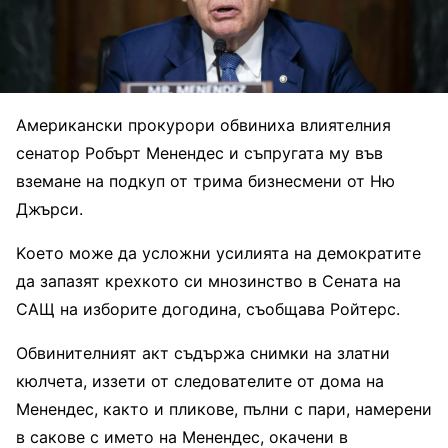
Американски прокурори обвиниха влиятелния
сенатор Робърт Менендес и съпругата му във
вземане на подкуп от трима бизнесмени от Ню
Джърси.
Kоето може да усложни усилията на демократите
да запазят крехкото си мнозинство в Сената на
САЩ на изборите догодина, съобщава Ройтерс.
Обвинителният акт съдържа снимки на златни
кюлчета, иззети от следователите от дома на
Менендес, както и пликове, пълни с пари, намерени
в сакове с името на Менендес, окачени в