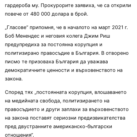
гардероба му. Прокурорите заявиха, че са открили
повече от 480 000 долара в брой.
„Гласове“ припомня, че в началото на март 2021 г.
Боб Менендес и неговия колега Джим Риш
предупредиха за постоянна корупция и
политизирано правосъдие в България. В отворено
писмо те призоваха България да уважава
демократичните ценности и върховенството на
закона.
Според тях „постоянната корупция, влошаването
на медийната свобода, политизирането на
правосъдието и други заплахи за върховенството
на закона поставят сериозни предизвикателства
пред двустранните американско-български
отношения“.