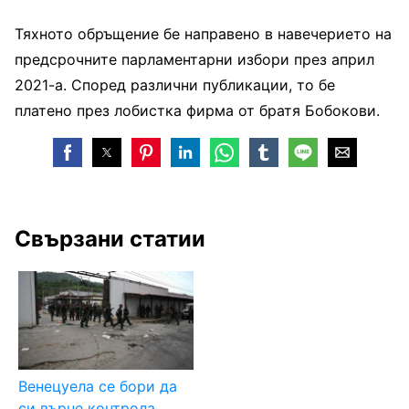
Тяхното обръщение бе направено в навечерието на
предсрочните парламентарни избори през април
2021-а. Според различни публикации, то бе
платено през лобистка фирма от братя Бобокови.
Свързани статии
Венецуела се бори да
си върне контрола