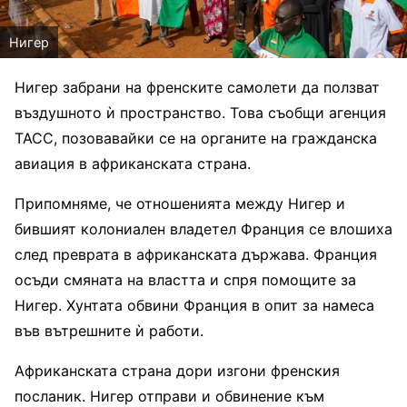
Нигер
Нигер забрани на френските самолети да ползват
въздушното ѝ пространство. Това съобщи агенция
ТАСС, позовавайки се на органите на гражданска
авиация в африканската страна.
Припомняме, че отношенията между Нигер и
бившият колониален владетел Франция се влошиха
след преврата в африканската държава. Франция
осъди смяната на властта и спря помощите за
Нигер. Хунтата обвини Франция в опит за намеса
във вътрешните ѝ работи.
Африканската страна дори изгони френския
посланик. Нигер отправи и обвинение към