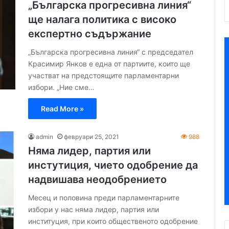
„Българска прогресивна линия“
ще налага политика с високо
експертно съдържание
„Българска прогресивна линия“ с председател
Красимир Янков е една от партиите, които ще
участват на предстоящите парламентарни
избори. „Ние сме…
Read More »
admin
февруари 25, 2021
988
Няма лидер, партия или
инстутиция, чието одобрение да
надвишава неодобрението
Месец и половина преди парламентарните
избори у нас няма лидер, партия или
институция, при които общественото одобрение