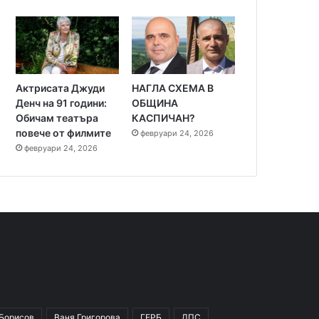
Актрисата Джуди
НАГЛА СХЕМА В
Денч на 91 години:
ОБЩИНА
Обичам театъра
КАСПИЧАН?
повече от филмите
февруари 24, 2026
февруари 24, 2026
 Борисов
Ваня Григорова
ГЕРБ
ДПС