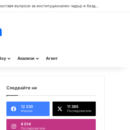
Кой прикрива нарушенията при туристическите влакчета в Бургас? Сигнал поставя въпроси за институционален чадър и бездействие на контролните органи.
m
оу
Анализи
Агент
Следвайте ни
12 230
11 365
Фенове
Последователи
6 014
Последователи