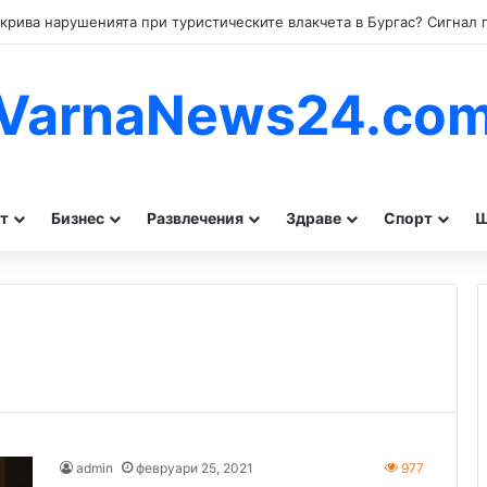
VarnaNews24.co
т
Бизнес
Развлечения
Здраве
Спорт
Ш
admin
февруари 25, 2021
977