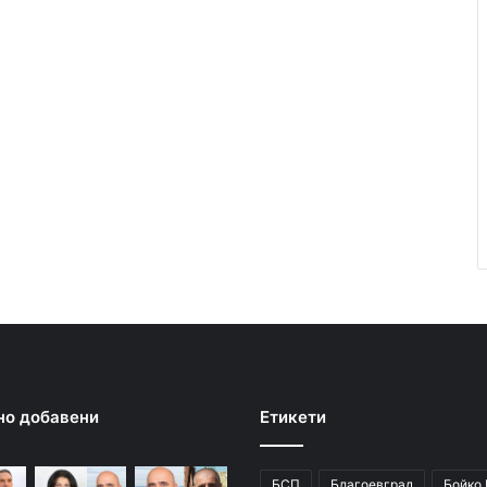
но добавени
Етикети
БСП
Благоевград
Бойко