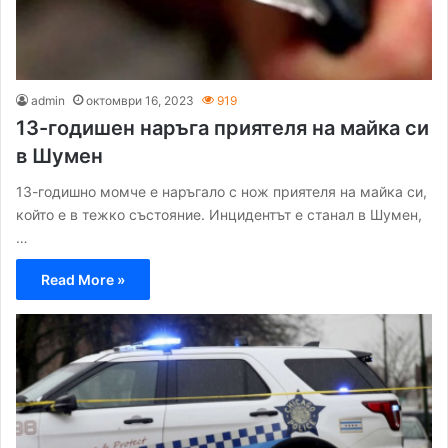
admin
октомври 16, 2023
919
13-годишен наръга приятеля на майка си
в Шумен
13-годишно момче е наръгало с нож приятеля на майка си,
който е в тежко състояние. Инцидентът е станал в Шумен,
…
Read More »