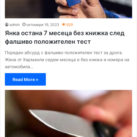
admin
октомври 16, 2023
929
Янка остана 7 месеца без книжка след
фалшиво положителен тест
Пореден абсурд с фалшиво положителен тест за дрога.
Жена от Харманли седем месеца е без книжа и номера на
автомобила…
Read More »