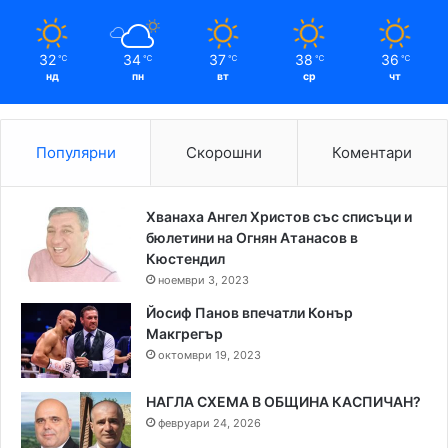
32
34
37
38
36
℃
℃
℃
℃
℃
нд
пн
вт
ср
чт
Популярни
Скорошни
Коментари
Хванаха Ангел Христов със списъци и
бюлетини на Огнян Атанасов в
Кюстендил
ноември 3, 2023
Йосиф Панов впечатли Конър
Макгрегър
октомври 19, 2023
НАГЛА СХЕМА В ОБЩИНА КАСПИЧАН?
февруари 24, 2026