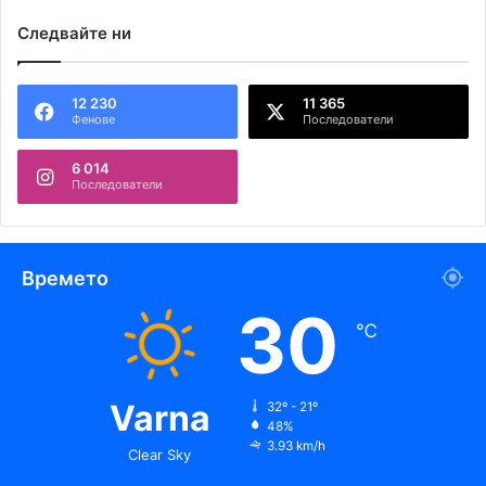
Следвайте ни
12 230
11 365
Фенове
Последователи
6 014
Последователи
Времето
30
℃
Varna
32º - 21º
48%
3.93 km/h
Clear Sky