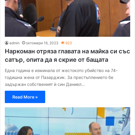
admin
октомври 16, 2023
923
Наркоман отряза главата на майка си със
сатър, опита да я скрие от бащата
Една година е изминала от жестокото убийство на 74-
годишна жена от Пазарджик. За престъплението бе
задържан собственият ѝ син Даниeл…
Read More »