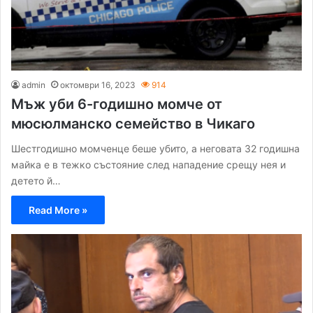
admin
октомври 16, 2023
914
Мъж уби 6-годишно момче от
мюсюлманско семейство в Чикаго
Шестгодишно момченце беше убито, а неговата 32 годишна
майка е в тежко състояние след нападение срещу нея и
детето й…
Read More »