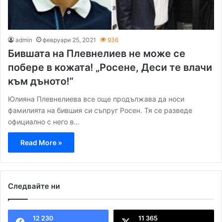
admin
февруари 25, 2021
936
Бившата на Плевнелиев не може се
побере в кожата! „Росене, Деси те влачи
към дъното!“
Юлияна Плевнелиева все още продължава да носи
фамилията на бившия си съпруг Росен. Тя се разведе
официално с него в…
Read More »
Следвайте ни
12 230
11 365