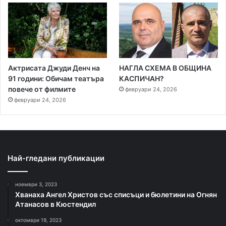
Актрисата Джуди Денч на
НАГЛА СХЕМА В ОБЩИНА
91 години: Обичам театъра
КАСПИЧАН?
повече от филмите
февруари 24, 2026
февруари 24, 2026
Най-гледани публикации
ноември 3, 2023
Хванаха Ангел Христов със списъци и бюлетини на Огнян
Атанасов в Кюстендил
октомври 19, 2023