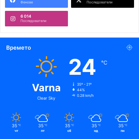
Фенове
Последователи
6 014
Последователи
Времето
24
℃
Varna
35º - 21º
44%
0.28 km/h
Clear Sky
35
35
35
35
35
℃
℃
℃
℃
℃
чт
пт
сб
нд
пн