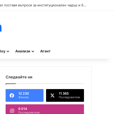
Кой прикрива нарушенията при туристическите влакчета в Бургас? Сигнал поставя въпроси за институционален чадър и бездействие на контролните органи.
m
оу
Анализи
Агент
Следвайте ни
12 230
11 365
Фенове
Последователи
6 014
Последователи