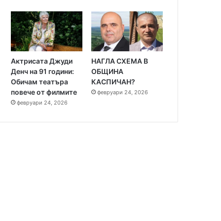
Актрисата Джуди
НАГЛА СХЕМА В
Денч на 91 години:
ОБЩИНА
Обичам театъра
КАСПИЧАН?
повече от филмите
февруари 24, 2026
Любопитно
февруари 24, 2026
септември 24, 2023
Човешкият мозък продъл
дълго след смъртта, уст