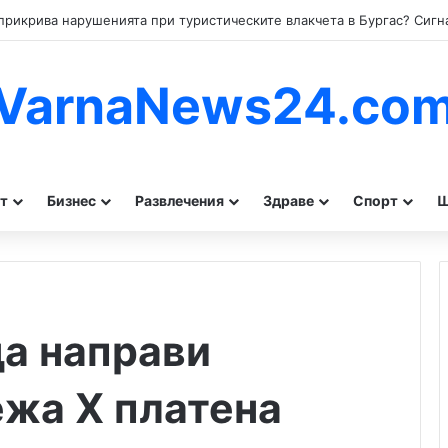
VarnaNews24.co
т
Бизнес
Развлечения
Здраве
Спорт
Ш
а направи
жа X платена