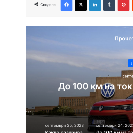
Сподели
Проче
септ
в
До 100 км на ток
септември 25, 2023
септември 24, 202
Какво разкрива най-опасният астероид в Слънчевата система