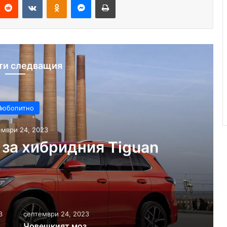
ти следващия
Любопитно
ември 24, 2023
 за хибридния Tiguan
3
септември 24, 2023
До 100 км на ток за хибридния Tiguan
Човешкият мозък продължава да работи дълго след смъртта, установиха учени