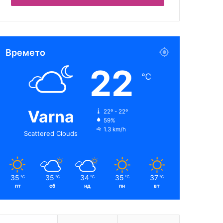
Времето
22
℃
Varna
22º - 22º
59%
1.3 km/h
Scattered Clouds
35
35
34
35
37
℃
℃
℃
℃
℃
пт
сб
нд
пн
вт