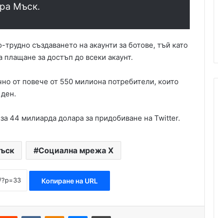
ира Мъск.
-трудно създаването на акаунти за ботове, тъй като
 плащане за достъп до всеки акаунт.
чно от повече от 550 милиона потребители, които
 ден.
за 44 милиарда долара за придобиване на Twitter.
ъск
Социална мрежа X
Копиране на URL
Reddit
VKontakte
Odnoklassniki
Messenger
Печат