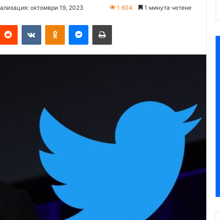
ализация: октомври 19, 2023
1 604
1 минута четене
Reddit
VKontakte
Odnoklassniki
Messenger
Печат