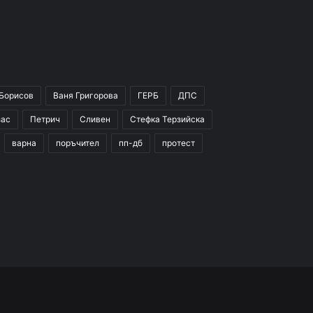
 Борисов
Ваня Григорова
ГЕРБ
ДПС
зас
Петрич
Сливен
Стефка Терзийска
варна
поръчител
пп-дб
протест