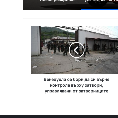
В
е
н
е
ц
у
е
л
а
с
Венецуела се бори да си върне
е
контрола върху затвори,
б
управлявани от затворниците
о
р
и
д
а