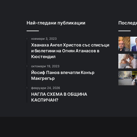
с
и
в
Най-гледани публикации
Послед
ъ
р
н
ноември 3, 2023
е
Хванаха Ангел Христов със списъци
и бюлетини на Огнян Атанасов в
к
Кюстендил
о
н
октомври 19, 2023
т
Йосиф Панов впечатли Конър
р
Макгрегър
о
февруари 24, 2026
л
НАГЛА СХЕМА В ОБЩИНА
а
КАСПИЧАН?
в
ъ
р
х
у
з