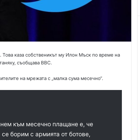
 Това каза собственикът му Илон Мъск по време на
таняху, съобщава BBC.
телите на мрежата с „малка сума месечно“.
нем към месечно плащане е, че
 се борим с армията от ботове,