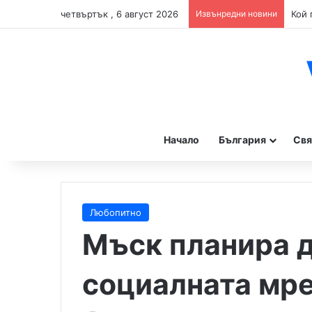
четвъртък , 6 август 2026
Извънредни новини
Начало
България
Свя
Любопитно
Мъск планира д
социалната мре