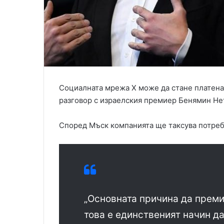
Социалната мрежа X може да стане платена.
разговор с израелския премиер Бенямин Не
Според Мъск компанията ще таксува потреби
„Основната причина да преми
това е единственият начин да