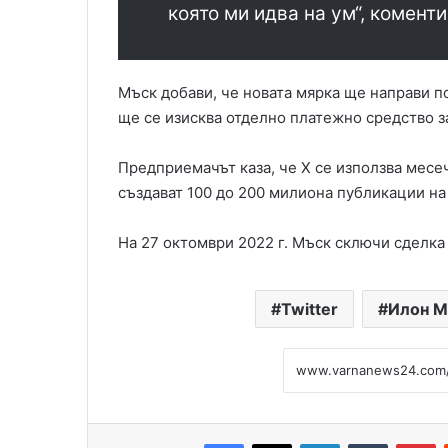
която ми идва на ум“, комент
Мъск добави, че новата мярка ще направи по
ще се изисква отделно платежно средство за
Предприемачът каза, че X се използва месе
създават 100 до 200 милиона публикации на
На 27 октомври 2022 г. Мъск сключи сделка 
Twitter
Илон М
Facebook
X
LinkedIn
Tumblr
Pinterest