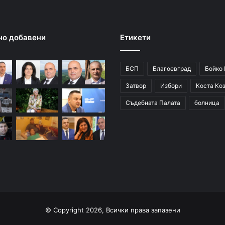
г
о
о
но добавени
Етикети
п
а
с
БСП
Благоевград
Бойко
н
а
Затвор
Избори
Коста Ко
м
Съдебната Палата
болница
а
с
т
н
а
т
ъ
к
а
н
© Copyright 2026, Всички права запазени