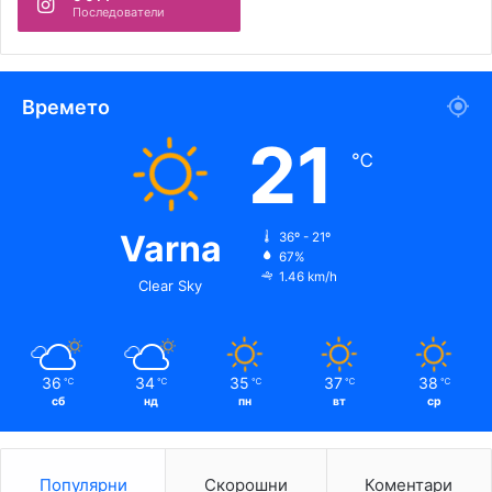
Последователи
Времето
21
℃
Varna
36º - 21º
67%
1.46 km/h
Clear Sky
36
34
35
37
38
℃
℃
℃
℃
℃
сб
нд
пн
вт
ср
Популярни
Скорошни
Коментари