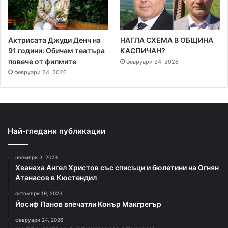
Актрисата Джуди Денч на
НАГЛА СХЕМА В ОБЩИНА
91 години: Обичам театъра
КАСПИЧАН?
повече от филмите
февруари 24, 2026
февруари 24, 2026
Най-гледани публикации
ноември 3, 2023
Хванаха Ангел Христов със списъци и бюлетини на Огнян
Атанасов в Кюстендил
октомври 19, 2023
Йосиф Панов впечатли Конър Макгрегър
февруари 24, 2026