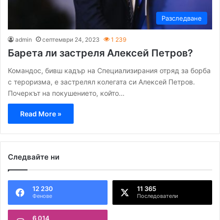
Разследване
admin
септември 24, 2023
1 239
Барета ли застреля Алексей Петров?
Командос, бивш кадър на Специализирания отряд за борба
с тероризма, е застрелял колегата си Алексей Петров.
Почеркът на покушението, който…
Read More »
Следвайте ни
12 230
11 365
Фенове
Последователи
6 014