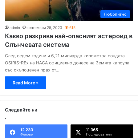
Любопитно
admin
септември 25, 2023
615
Какво разкрива най-опасният астероид в
Слънчевата система
След седем години и 6,21 милиарда километра сондата
OSIRIS-REx на НАСА официално донесе на Земята капсула
със скъпоценен прах от…
Read More »
Следвайте ни
12 230
11 365
Фенове
Последователи