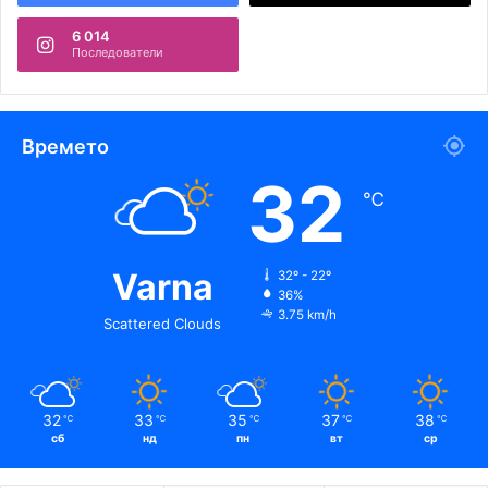
6 014
Последователи
Времето
32
℃
Varna
32º - 22º
36%
3.75 km/h
Scattered Clouds
32
33
35
37
38
℃
℃
℃
℃
℃
сб
нд
пн
вт
ср