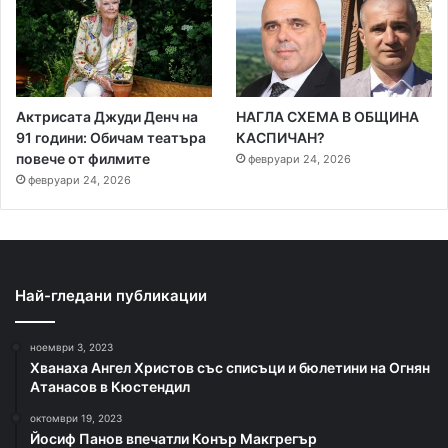
Актрисата Джуди Денч на
НАГЛА СХЕМА В ОБЩИНА
91 години: Обичам театъра
КАСПИЧАН?
повече от филмите
февруари 24, 2026
февруари 24, 2026
Най-гледани публикации
ноември 3, 2023
Хванаха Ангел Христов със списъци и бюлетини на Огнян
Атанасов в Кюстендил
октомври 19, 2023
Йосиф Панов впечатли Конър Макгрегър