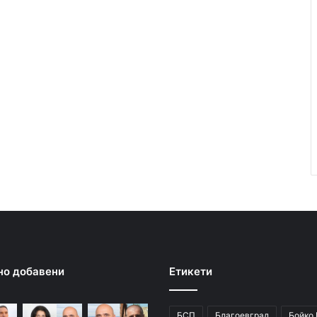
но добавени
Етикети
БСП
Благоевград
Бойко