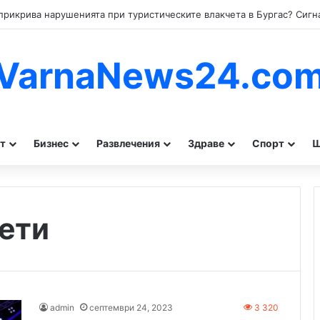
VarnaNews24.co
т
Бизнес
Развлечения
Здраве
Спорт
Ш
ети
admin
септември 24, 2023
3 320