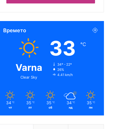
Времето
33
℃
Varna
34º - 22º
26%
4.41 km/h
Clear Sky
34
35
35
34
35
℃
℃
℃
℃
℃
чт
пт
сб
нд
пн