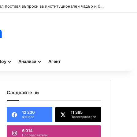
Кой прикрива нарушенията при туристическите влакчета в Бургас? Сигнал поставя въпроси за институционален чадър и бездействие на контролните органи.
m
оу
Анализи
Агент
Следвайте ни
12 230
11 365
Фенове
Последователи
6 014
Последователи