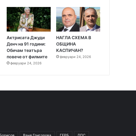
Актрисата Джуди
НАГЛА СХЕМА В
Денч на 91 години:
ОБЩИНА
Обичам театъра
КАСПИЧАН?
повече от филмите
февруари 24, 2026
февруари 24, 2026
 Борисов
Ваня Григорова
ГЕРБ
ДПС