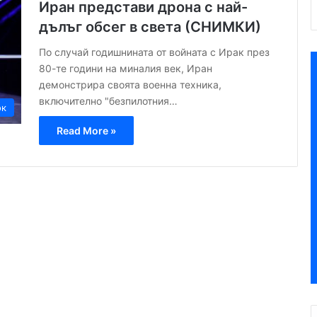
Иран представи дрона с най-
дълъг обсег в света (СНИМКИ)
По случай годишнината от войната с Ирак през
80-те години на миналия век, Иран
демонстрира своята военна техника,
включително "безпилотния…
ок
Read More »