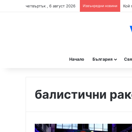
четвъртък , 6 август 2026
Извънредни новини
Начало
България
Свя
балистични рак