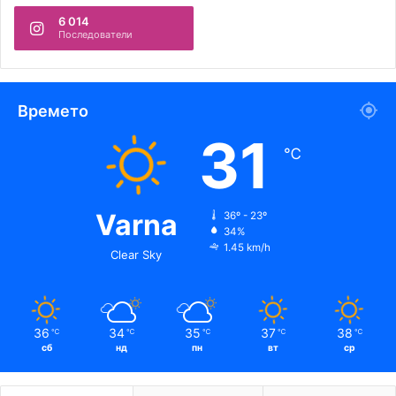
6 014
Последователи
Времето
31
℃
Varna
36º - 23º
34%
1.45 km/h
Clear Sky
36
34
35
37
38
℃
℃
℃
℃
℃
сб
нд
пн
вт
ср