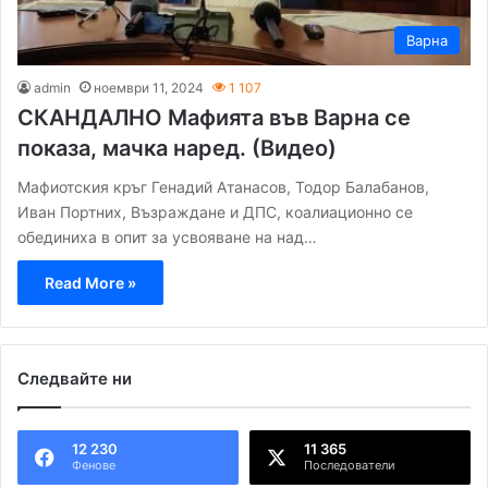
Варна
admin
ноември 11, 2024
1 107
СКАНДАЛНО Мафията във Варна се
показа, мачка наред. (Видео)
Мафиотския кръг Генадий Атанасов, Тодор Балабанов,
Иван Портних, Възраждане и ДПС, коалиационно се
обединиха в опит за усвояване на над…
Read More »
Следвайте ни
12 230
11 365
Фенове
Последователи