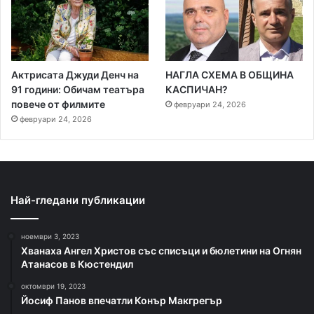
Актрисата Джуди Денч на
НАГЛА СХЕМА В ОБЩИНА
91 години: Обичам театъра
КАСПИЧАН?
повече от филмите
февруари 24, 2026
февруари 24, 2026
Най-гледани публикации
ноември 3, 2023
Хванаха Ангел Христов със списъци и бюлетини на Огнян
Атанасов в Кюстендил
октомври 19, 2023
Йосиф Панов впечатли Конър Макгрегър