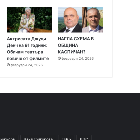
Актрисата Джуди
НАГЛА СХЕМА В
Денч на 91 години:
ОБЩИНА
Обичам театъра
КАСПИЧАН?
повече от филмите
февруари 24, 2026
февруари 24, 2026
 Борисов
Ваня Григорова
ГЕРБ
ДПС