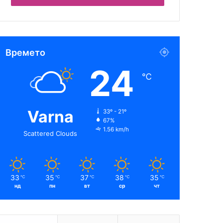
Времето
24
℃
Varna
33º - 21º
67%
1.56 km/h
Scattered Clouds
33
35
37
38
35
℃
℃
℃
℃
℃
нд
пн
вт
ср
чт