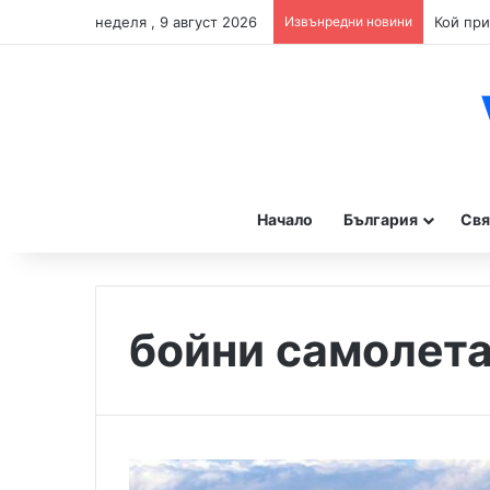
неделя , 9 август 2026
Извънредни новини
Начало
България
Свя
бойни самолет