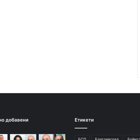
но добавени
Етикети
БСП
Благоевград
Бойко