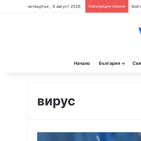
четвъртък , 6 август 2026
Извънредни новини
Начало
България
Свя
вирус