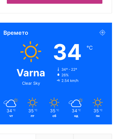
Времето
34
℃
Varna
34º - 22º
26%
2.54 km/h
Clear Sky
34
35
35
34
35
℃
℃
℃
℃
℃
чт
пт
сб
нд
пн