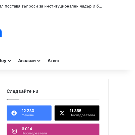
Кой прикрива нарушенията при туристическите влакчета в Бургас? Сигнал поставя въпроси за институционален чадър и бездействие на контролните органи.
m
оу
Анализи
Агент
Следвайте ни
12 230
11 365
Фенове
Последователи
6 014
Последователи