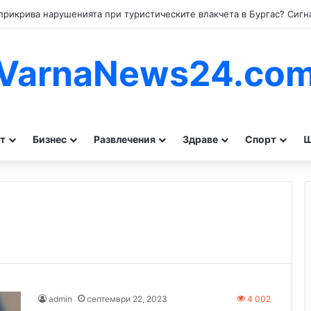
VarnaNews24.co
т
Бизнес
Развлечения
Здраве
Спорт
Ш
admin
септември 22, 2023
4 002