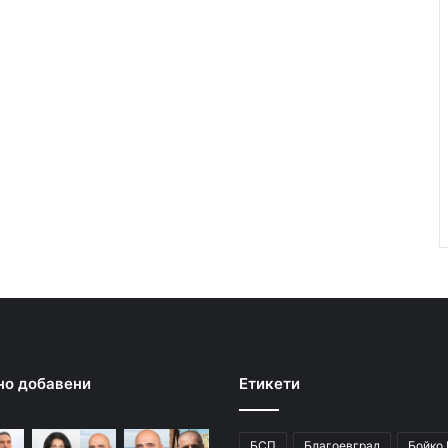
но добавени
Етикети
БСП
Благоевград
Бойко