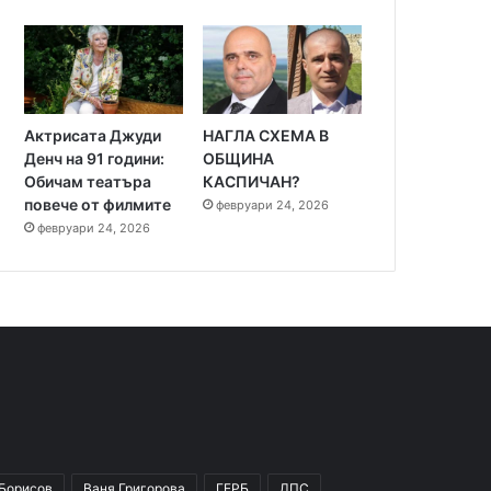
Актрисата Джуди
НАГЛА СХЕМА В
Денч на 91 години:
ОБЩИНА
Обичам театъра
КАСПИЧАН?
повече от филмите
февруари 24, 2026
февруари 24, 2026
 Борисов
Ваня Григорова
ГЕРБ
ДПС