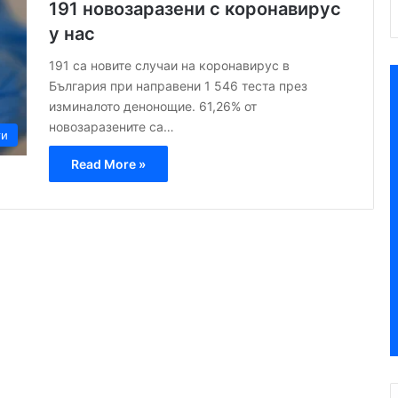
191 новозаразени с коронавирус
у нас
191 са новите случаи на коронавирус в
България при направени 1 546 теста през
изминалото денонощие. 61,26% от
новозаразените са…
ти
Read More »