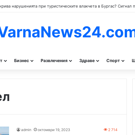
VarnaNews24.co
т
Бизнес
Развлечения
Здраве
Спорт
Ш
ел
admin
октомври 19, 2023
2 714