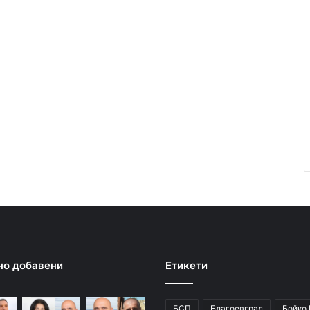
но добавени
Етикети
БСП
Благоевград
Бойко