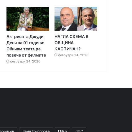
Актрисата Джуди
НАГЛА СХЕМА В
Денч на 91 години:
ОБЩИНА
Обичам театъра
КАСПИЧАН?
повече от филмите
февруари 24, 2026
февруари 24, 2026
 Борисов
Ваня Григорова
ГЕРБ
ДПС