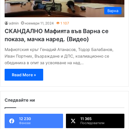
Варна
admin
ноември 11, 2024
1 107
СКАНДАЛНО Мафията във Варна се
показа, мачка наред. (Видео)
Мафиотския кръг Генадий Атанасов, Тодор Балабанов,
Иван Портних, Възраждане и ДПС, коалиационно се
обединиха в опит за усвояване на над…
Read More »
Следвайте ни
12 230
11 365
Фенове
Последователи