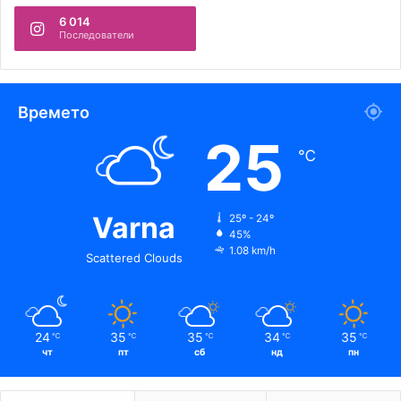
6 014
Последователи
Времето
25
℃
Varna
25º - 24º
45%
1.08 km/h
Scattered Clouds
24
35
35
34
35
℃
℃
℃
℃
℃
чт
пт
сб
нд
пн