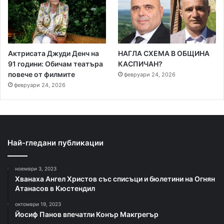
Актрисата Джуди Денч на
НАГЛА СХЕМА В ОБЩИНА
91 години: Обичам театъра
КАСПИЧАН?
повече от филмите
февруари 24, 2026
февруари 24, 2026
Най-гледани публикации
ноември 3, 2023
Хванаха Ангел Христов със списъци и бюлетини на Огнян
Атанасов в Кюстендил
октомври 19, 2023
Йосиф Панов впечатли Конър Макгрегър