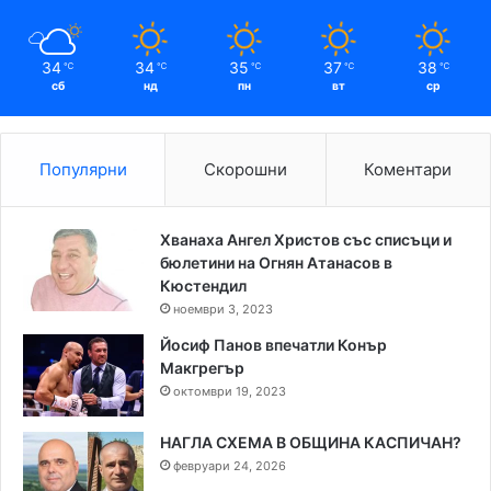
34
34
35
37
38
℃
℃
℃
℃
℃
сб
нд
пн
вт
ср
Популярни
Скорошни
Коментари
Хванаха Ангел Христов със списъци и
бюлетини на Огнян Атанасов в
Кюстендил
ноември 3, 2023
Йосиф Панов впечатли Конър
Макгрегър
октомври 19, 2023
НАГЛА СХЕМА В ОБЩИНА КАСПИЧАН?
февруари 24, 2026