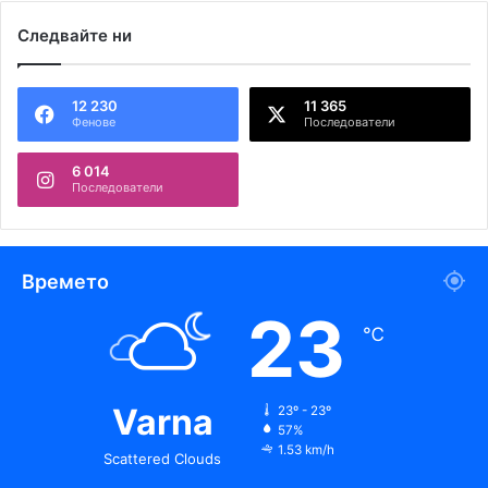
Следвайте ни
12 230
11 365
Фенове
Последователи
6 014
Последователи
Времето
23
℃
Varna
23º - 23º
57%
1.53 km/h
Scattered Clouds