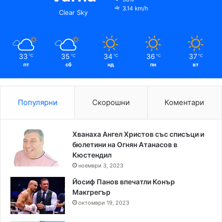
3.14 km/h
Clear Sky
33
35
34
36
37
℃
℃
℃
℃
℃
пт
сб
нд
пн
вт
Популярни
Скорошни
Коментари
Хванаха Ангел Христов със списъци и
бюлетини на Огнян Атанасов в
Кюстендил
ноември 3, 2023
Йосиф Панов впечатли Конър
Макгрегър
октомври 19, 2023