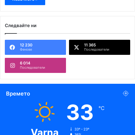
Следвайте ни
12 230
11 365
Фенове
Последователи
6 014
Последователи
Времето
33
℃
Varna
33º - 23º
36%