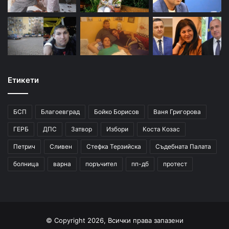
Етикети
БСП
Благоевград
Бойко Борисов
Ваня Григорова
ГЕРБ
ДПС
Затвор
Избори
Коста Козас
Петрич
Сливен
Стефка Терзийска
Съдебната Палата
болница
варна
поръчител
пп-дб
протест
© Copyright 2026, Всички права запазени