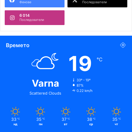
Фенове
Последователи
6 014
Последователи
Времето
19
℃
Varna
33º - 19º
87%
0.22 km/h
Scattered Clouds
33
35
37
38
35
℃
℃
℃
℃
℃
нд
пн
вт
ср
чт