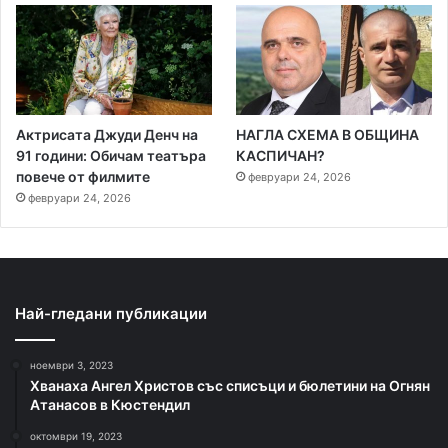
Актрисата Джуди Денч на
НАГЛА СХЕМА В ОБЩИНА
91 години: Обичам театъра
КАСПИЧАН?
повече от филмите
февруари 24, 2026
февруари 24, 2026
Най-гледани публикации
ноември 3, 2023
Хванаха Ангел Христов със списъци и бюлетини на Огнян
Атанасов в Кюстендил
октомври 19, 2023