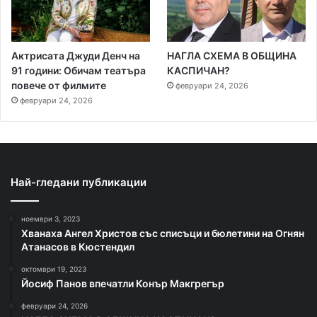
Актрисата Джуди Денч на
НАГЛА СХЕМА В ОБЩИНА
91 години: Обичам театъра
КАСПИЧАН?
повече от филмите
февруари 24, 2026
февруари 24, 2026
Най-гледани публикации
ноември 3, 2023
Хванаха Ангел Христов със списъци и бюлетини на Огнян
Атанасов в Кюстендил
октомври 19, 2023
Йосиф Панов впечатли Конър Макгрегър
февруари 24, 2026