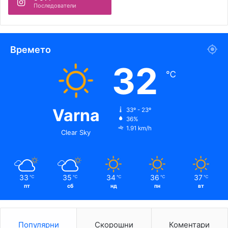
Последователи
Времето
32
℃
Varna
33º - 23º
36%
1.91 km/h
Clear Sky
33
35
34
36
37
℃
℃
℃
℃
℃
пт
сб
нд
пн
вт
Популярни
Скорошни
Коментари