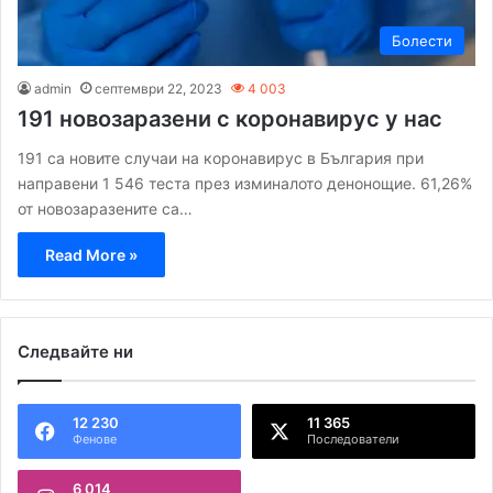
Болести
admin
септември 22, 2023
4 003
191 новозаразени с коронавирус у нас
191 са новите случаи на коронавирус в България при
направени 1 546 теста през изминалото денонощие. 61,26%
от новозаразените са…
Read More »
Следвайте ни
12 230
11 365
Фенове
Последователи
6 014