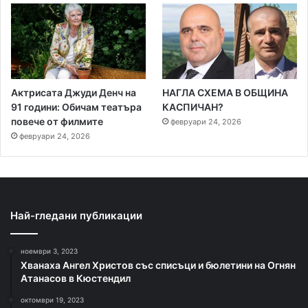
Актрисата Джуди Денч на
НАГЛА СХЕМА В ОБЩИНА
91 години: Обичам театъра
КАСПИЧАН?
повече от филмите
февруари 24, 2026
февруари 24, 2026
Най-гледани публикации
ноември 3, 2023
Хванаха Ангел Христов със списъци и бюлетини на Огнян
Атанасов в Кюстендил
октомври 19, 2023