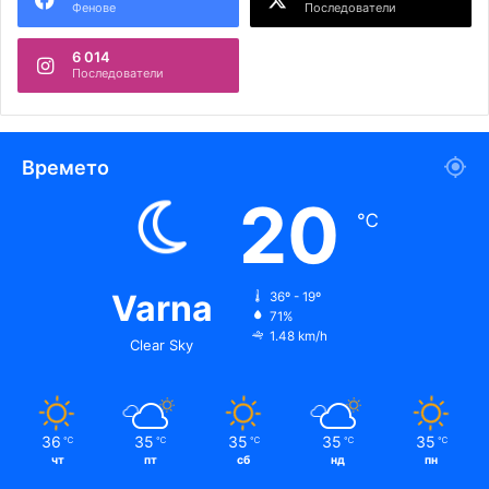
Фенове
Последователи
6 014
Последователи
Времето
20
℃
Varna
36º - 19º
71%
1.48 km/h
Clear Sky
36
35
35
35
35
℃
℃
℃
℃
℃
чт
пт
сб
нд
пн