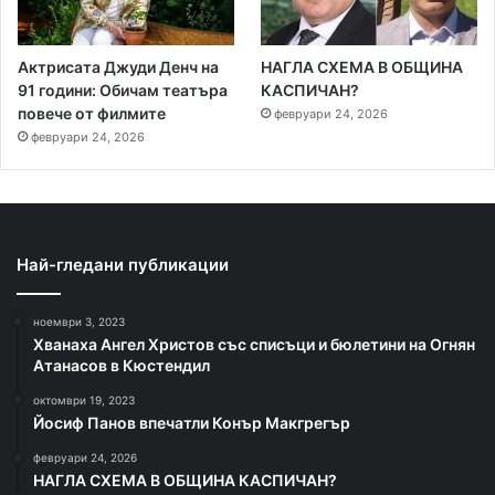
Актрисата Джуди Денч на
НАГЛА СХЕМА В ОБЩИНА
91 години: Обичам театъра
КАСПИЧАН?
повече от филмите
февруари 24, 2026
февруари 24, 2026
Най-гледани публикации
ноември 3, 2023
Хванаха Ангел Христов със списъци и бюлетини на Огнян
Атанасов в Кюстендил
октомври 19, 2023
Йосиф Панов впечатли Конър Макгрегър
февруари 24, 2026
НАГЛА СХЕМА В ОБЩИНА КАСПИЧАН?