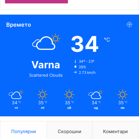
Времето
34
℃
Varna
34º - 23º
26%
2.73 km/h
Scattered Clouds
34
35
35
34
35
℃
℃
℃
℃
℃
чт
пт
сб
нд
пн
Популярни
Скорошни
Коментари