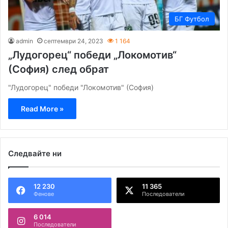
БГ Футбол
admin
септември 24, 2023
1 164
„Лудогорец“ победи „Локомотив“
(София) след обрат
"Лудогорец" победи "Локомотив" (София)
Read More »
Следвайте ни
12 230
11 365
Фенове
Последователи
6 014
Последователи