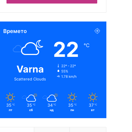
Времето
22
℃
Varna
22º - 22º
55%
1.78 km/h
Scattered Clouds
35
35
34
35
37
℃
℃
℃
℃
℃
пт
сб
нд
пн
вт