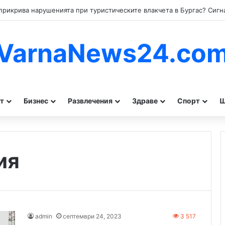
VarnaNews24.co
т
Бизнес
Развлечения
Здраве
Спорт
Ш
ия
admin
септември 24, 2023
3 517