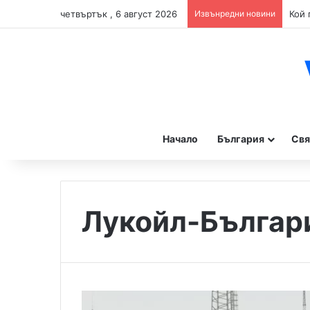
четвъртък , 6 август 2026
Извънредни новини
Начало
България
Свя
Лукойл-Българ