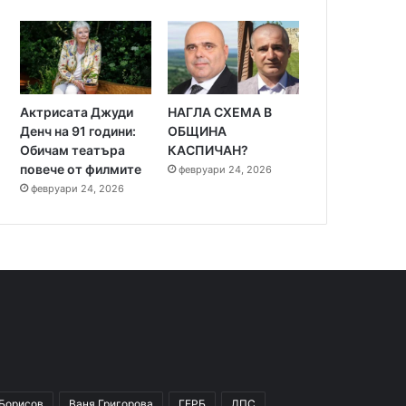
Актрисата Джуди
НАГЛА СХЕМА В
Денч на 91 години:
ОБЩИНА
Обичам театъра
КАСПИЧАН?
повече от филмите
февруари 24, 2026
февруари 24, 2026
 Борисов
Ваня Григорова
ГЕРБ
ДПС