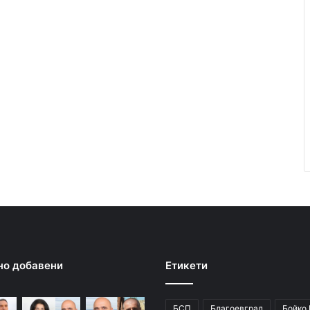
но добавени
Етикети
БСП
Благоевград
Бойко