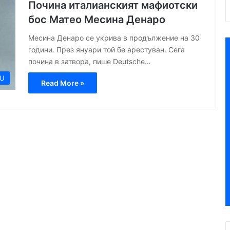
Почина италианският мафиотски
бос Матео Месина Денаро
Месина Денаро се укрива в продължение на 30
години. През януари той бе арестуван. Сега
почина в затвора, пише Deutsche…
U
Read More »