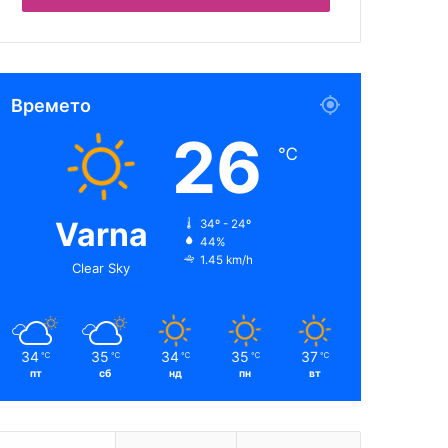
Времето
26
℃
Varna
34º - 24º
44%
1.45 km/h
Clear Sky
34
35
34
35
37
℃
℃
℃
℃
℃
пт
сб
нд
пн
вт