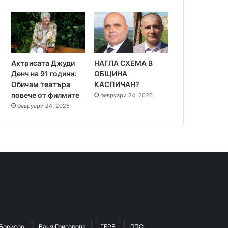
Актрисата Джуди
НАГЛА СХЕМА В
Денч на 91 години:
ОБЩИНА
Обичам театъра
КАСПИЧАН?
повече от филмите
февруари 24, 2026
февруари 24, 2026
 Борисов
Ваня Григорова
ГЕРБ
ДПС