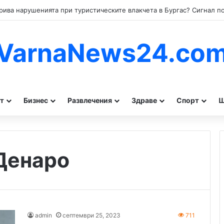
VarnaNews24.co
т
Бизнес
Развлечения
Здраве
Спорт
Ш
Денаро
admin
септември 25, 2023
711