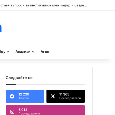
Кой прикрива нарушенията при туристическите влакчета в Бургас? Сигнал поставя въпроси за институционален чадър и бездействие на контролните органи.
m
оу
Анализи
Агент
Следвайте ни
12 230
11 365
Фенове
Последователи
6 014
Последователи