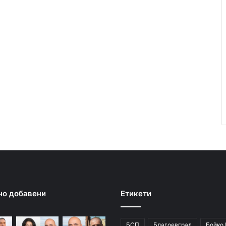
но добавени
Етикети
БСП
Благоевград
Бойко