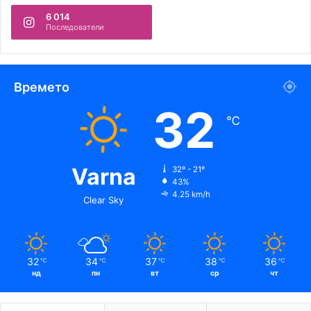
6 014
Последователи
Времето
32
℃
Varna
32º - 21º
43%
4.25 km/h
Clear Sky
32
34
37
38
36
℃
℃
℃
℃
℃
нд
пн
вт
ср
чт