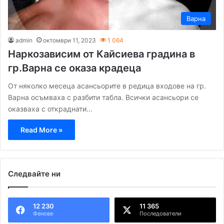
Варна
admin
октомври 11, 2023
1 064
Наркозависим от Кайсиева градина в
гр.Варна се оказа крадеца
От няколко месеца асансьорите в редица входове на гр.
Варна осъмваха с разбити табла. Всички асансьори се
оказваха с откраднати…
Read More »
Следвайте ни
12 230
11 365
Фенове
Последователи