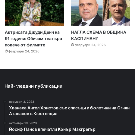
Актрисата Джуди Денч на
НАГЛА СХЕМА В ОБЩИНА
91 години: Обичам театъра
КАСПИЧАН?
повече от филмите
февруари 24, 2026
февруари 24, 2026
Най-гледани публикации
ноември 3, 2023
Хванаха Ангел Христов със списъци и бюлетини на Огнян
Атанасов в Кюстендил
октомври 19, 2023
Йосиф Панов впечатли Конър Макгрегър