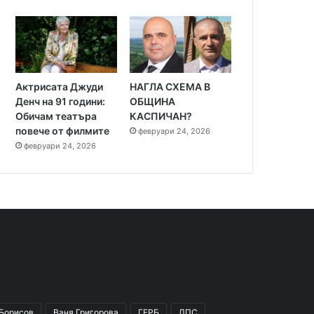
Актрисата Джуди
НАГЛА СХЕМА В
Денч на 91 години:
ОБЩИНА
Обичам театъра
КАСПИЧАН?
повече от филмите
февруари 24, 2026
февруари 24, 2026
 Борисов
Ваня Григорова
ГЕРБ
ДПС