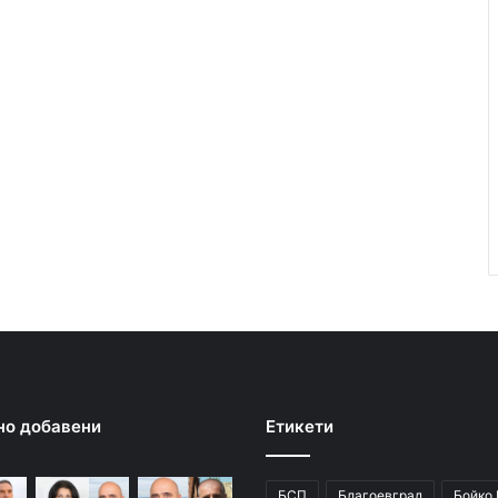
но добавени
Етикети
БСП
Благоевград
Бойко