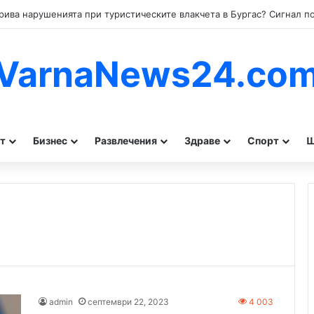
VarnaNews24.co
т
Бизнес
Развлечения
Здраве
Спорт
Ш
admin
септември 22, 2023
4 003