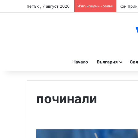
петък , 7 август 2026
Извънредни новини
Начало
България
Свя
починали