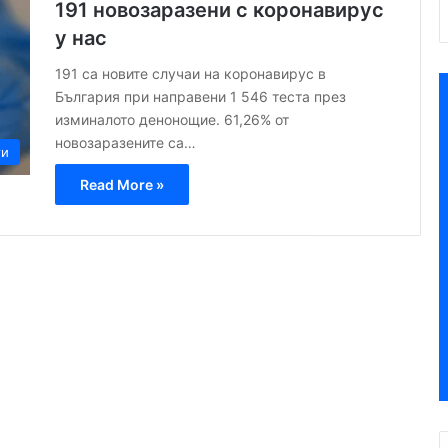
191 новозаразени с коронавирус
у нас
191 са новите случаи на коронавирус в
България при направени 1 546 теста през
изминалото денонощие. 61,26% от
новозаразените са…
ти
Read More »