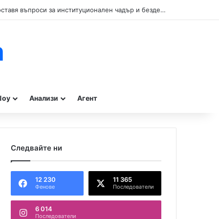
Кой прикрива нарушенията при туристическите влакчета в Бургас? Сигнал поставя въпроси за институционален чадър и бездействие на контролните органи.
m
оу
Анализи
Агент
Следвайте ни
12 230
11 365
Фенове
Последователи
6 014
Последователи