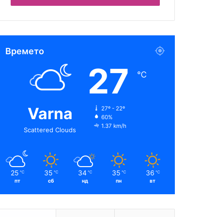
Времето
27
℃
Varna
27º - 22º
60%
1.37 km/h
Scattered Clouds
25
35
34
35
36
℃
℃
℃
℃
℃
пт
сб
нд
пн
вт