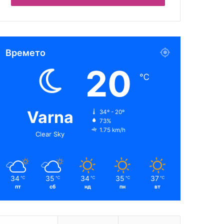
Времето
20
℃
Varna
34º - 20º
73%
1.75 km/h
Clear Sky
34
35
34
35
37
℃
℃
℃
℃
℃
пт
сб
нд
пн
вт