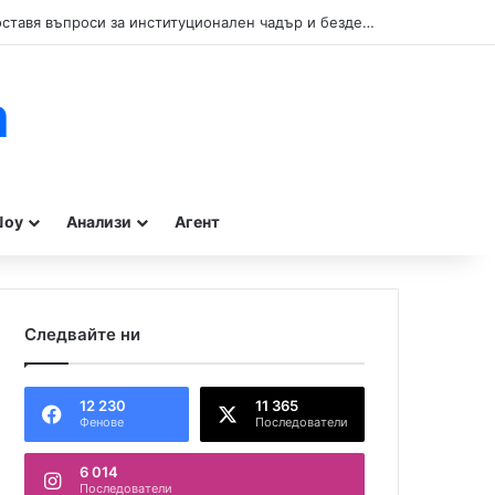
Кой прикрива нарушенията при туристическите влакчета в Бургас? Сигнал поставя въпроси за институционален чадър и бездействие на контролните органи.
m
оу
Анализи
Агент
Следвайте ни
12 230
11 365
Фенове
Последователи
6 014
Последователи