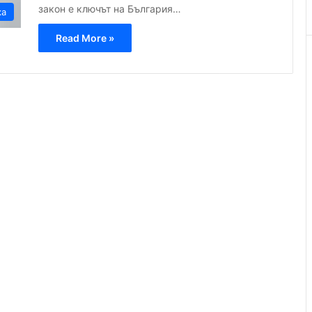
закон е ключът на България…
ка
Read More »