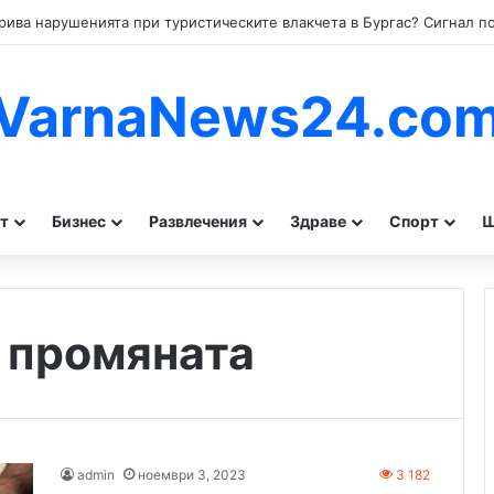
VarnaNews24.co
т
Бизнес
Развлечения
Здраве
Спорт
Ш
 промяната
admin
ноември 3, 2023
3 182