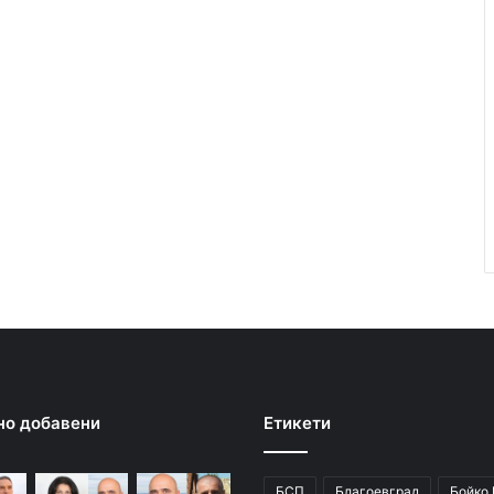
но добавени
Етикети
БСП
Благоевград
Бойко