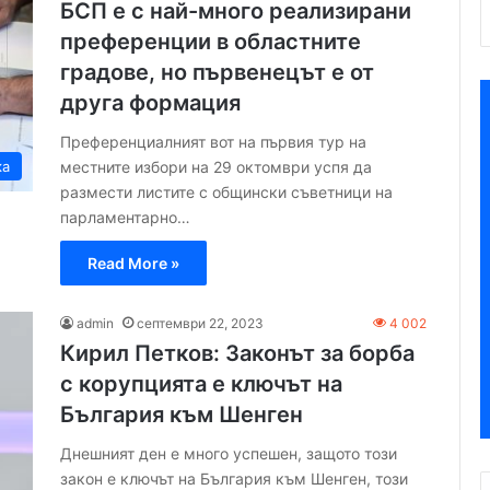
БСП е с най-много реализирани
преференции в областните
градове, но първенецът е от
друга формация
Преференциалният вот на първия тур на
местните избори на 29 октомври успя да
ка
размести листите с общински съветници на
парламентарно…
Read More »
admin
септември 22, 2023
4 002
Кирил Петков: Законът за борба
с корупцията е ключът на
България към Шенген
Днешният ден е много успешен, защото този
закон е ключът на България към Шенген, този