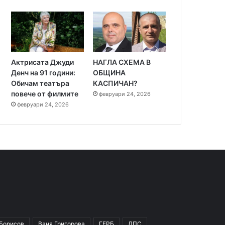
Актрисата Джуди
НАГЛА СХЕМА В
Денч на 91 години:
ОБЩИНА
Обичам театъра
КАСПИЧАН?
повече от филмите
февруари 24, 2026
февруари 24, 2026
 Борисов
Ваня Григорова
ГЕРБ
ДПС