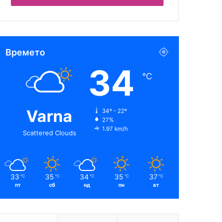
Времето
34
℃
Varna
34º - 22º
27%
1.97 km/h
Scattered Clouds
33
35
34
35
37
℃
℃
℃
℃
℃
пт
сб
нд
пн
вт