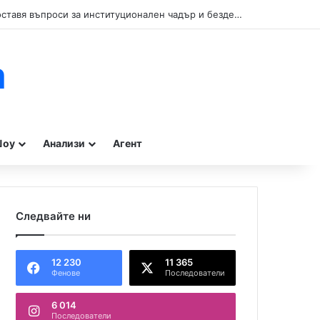
Кой прикрива нарушенията при туристическите влакчета в Бургас? Сигнал поставя въпроси за институционален чадър и бездействие на контролните органи.
m
оу
Анализи
Агент
Следвайте ни
12 230
11 365
Фенове
Последователи
6 014
Последователи