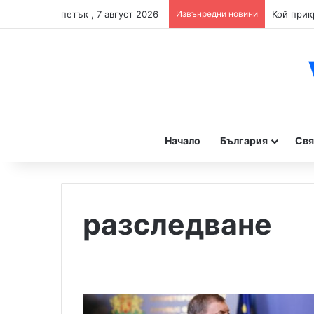
петък , 7 август 2026
Извънредни новини
Начало
България
Свя
разследване