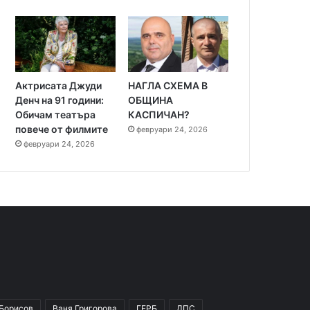
Актрисата Джуди
НАГЛА СХЕМА В
Денч на 91 години:
ОБЩИНА
Обичам театъра
КАСПИЧАН?
повече от филмите
февруари 24, 2026
февруари 24, 2026
 Борисов
Ваня Григорова
ГЕРБ
ДПС