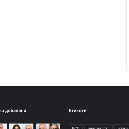
но добавени
Етикети
БСП
Благоевград
Бойко