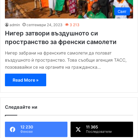
Свят
admin
септември 24, 2023
3 213
Нигер затвори въздушното си
пространство за френски самолети
Нигер забрани на френските самолети да ползват
въздушното ѝ пространство. Това съобщи агенция ТАСС,
позовавайки се на органите на гражданска…
Read More »
Следвайте ни
12 230
11 365
Фенове
Последователи