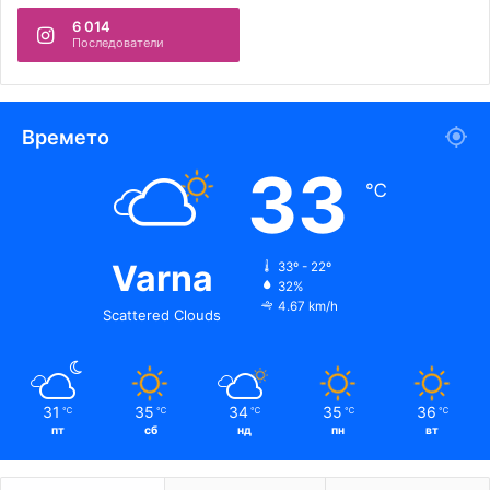
6 014
Последователи
Времето
33
℃
Varna
33º - 22º
32%
4.67 km/h
Scattered Clouds
31
35
34
35
36
℃
℃
℃
℃
℃
пт
сб
нд
пн
вт