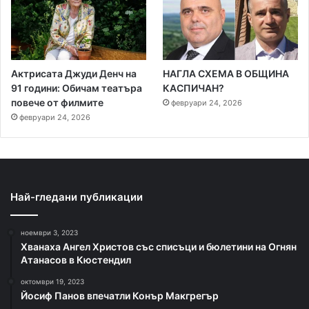
Актрисата Джуди Денч на
НАГЛА СХЕМА В ОБЩИНА
91 години: Обичам театъра
КАСПИЧАН?
повече от филмите
февруари 24, 2026
февруари 24, 2026
Най-гледани публикации
ноември 3, 2023
Хванаха Ангел Христов със списъци и бюлетини на Огнян
Атанасов в Кюстендил
октомври 19, 2023
Йосиф Панов впечатли Конър Макгрегър