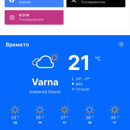
Фенове
Последователи
6 014
Последователи
Времето
21
℃
Varna
33º - 21º
84%
1.11 km/h
Scattered Clouds
33
35
37
38
35
℃
℃
℃
℃
℃
нд
пн
вт
ср
чт