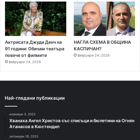
Актрисата Джуди Денч на
НАГЛА СХЕМА В ОБЩИНА
91 години: Обичам театъра
КАСПИЧАН?
повече от филмите
февруари 24, 2026
февруари 24, 2026
Най-гледани публикации
ноември 3, 2023
Хванаха Ангел Христов със списъци и бюлетини на Огнян
Атанасов в Кюстендил
октомври 19, 2023