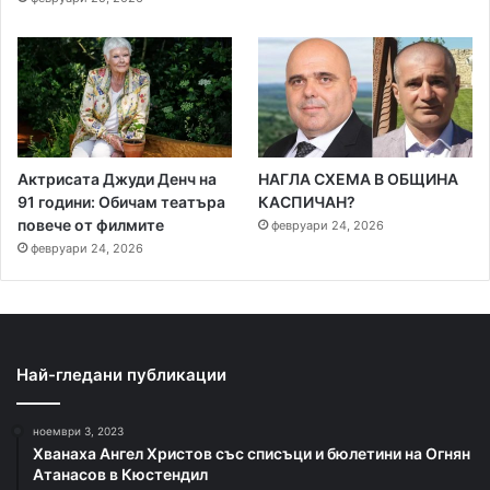
Актрисата Джуди Денч на
НАГЛА СХЕМА В ОБЩИНА
91 години: Обичам театъра
КАСПИЧАН?
повече от филмите
февруари 24, 2026
февруари 24, 2026
Най-гледани публикации
ноември 3, 2023
Хванаха Ангел Христов със списъци и бюлетини на Огнян
Атанасов в Кюстендил