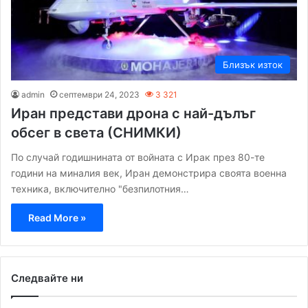
Близък изток
admin
септември 24, 2023
3 321
Иран представи дрона с най-дълъг
обсег в света (СНИМКИ)
По случай годишнината от войната с Ирак през 80-те
години на миналия век, Иран демонстрира своята военна
техника, включително "безпилотния…
Read More »
Следвайте ни