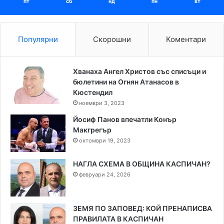
пт
сб
нд
пн
вт
Популярни
Скорошни
Коментари
Хванаха Ангел Христов със списъци и
бюлетини на Огнян Атанасов в
Кюстендил
ноември 3, 2023
Йосиф Панов впечатли Конър
Макгрегър
октомври 19, 2023
НАГЛА СХЕМА В ОБЩИНА КАСПИЧАН?
февруари 24, 2026
ЗЕМЯ ПО ЗАПОВЕД: КОЙ ПРЕНАПИСВА
ПРАВИЛАТА В КАСПИЧАН