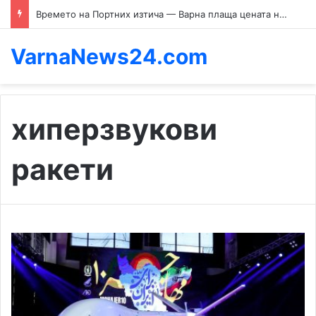
Времето на Портних изтича — Варна плаща цената на един екскмет, който отказва да си тръгне
VarnaNews24.com
хиперзвукови
ракети