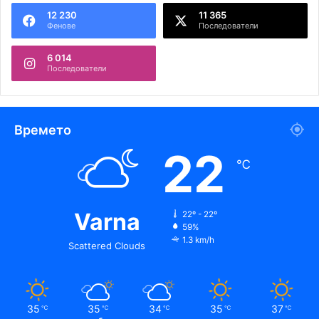
12 230
11 365
Фенове
Последователи
6 014
Последователи
Времето
22
℃
Varna
22º - 22º
59%
1.3 km/h
Scattered Clouds
35
35
34
35
37
℃
℃
℃
℃
℃