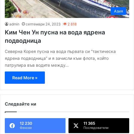
Азия
admin
септември 24, 2023
2 818
Ким Чен Ун пусна на вода ядрена
подводница
Северна Корея пусна на вода първата си “тактическа
ядрена подводница” и я зачисли към флота, който
патрулира във водите между…
Read More »
Следвайте ни
12 230
11 365
Фенове
Последователи