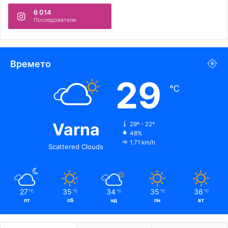
6 014
Последователи
Времето
29
℃
Varna
29º - 22º
48%
1.71 km/h
Scattered Clouds
27
35
34
35
36
℃
℃
℃
℃
℃
пт
сб
нд
пн
вт