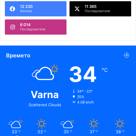
12 230
11 365
Фенове
Последователи
6 014
Последователи
Времето
34
℃
Varna
34º - 22º
35%
4.08 km/h
Scattered Clouds
33
33
35
37
38
℃
℃
℃
℃
℃