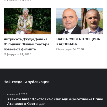
Актрисата Джуди Денч на
НАГЛА СХЕМА В ОБЩИНА
91 години: Обичам театъра
КАСПИЧАН?
повече от филмите
февруари 24, 2026
февруари 24, 2026
Най-гледани публикации
ноември 3, 2023
Хванаха Ангел Христов със списъци и бюлетини на Огнян
Атанасов в Кюстендил