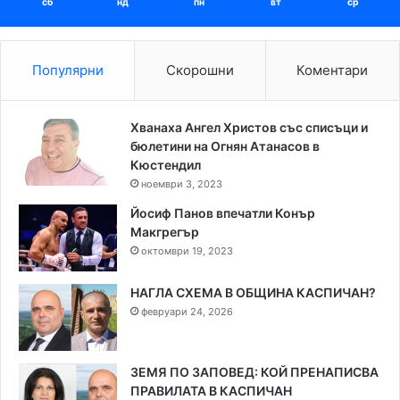
сб
нд
пн
вт
ср
Популярни
Скорошни
Коментари
Хванаха Ангел Христов със списъци и
бюлетини на Огнян Атанасов в
Кюстендил
ноември 3, 2023
Йосиф Панов впечатли Конър
Макгрегър
октомври 19, 2023
НАГЛА СХЕМА В ОБЩИНА КАСПИЧАН?
февруари 24, 2026
ЗЕМЯ ПО ЗАПОВЕД: КОЙ ПРЕНАПИСВА
ПРАВИЛАТА В КАСПИЧАН