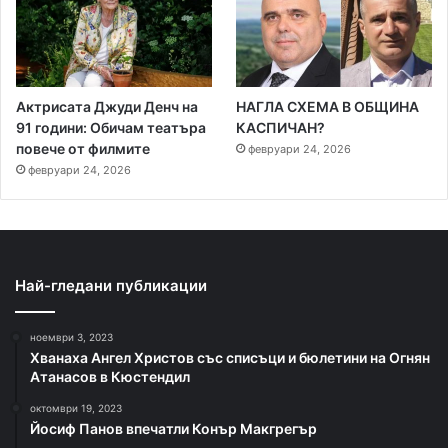
Актрисата Джуди Денч на
НАГЛА СХЕМА В ОБЩИНА
91 години: Обичам театъра
КАСПИЧАН?
повече от филмите
февруари 24, 2026
февруари 24, 2026
Най-гледани публикации
ноември 3, 2023
Хванаха Ангел Христов със списъци и бюлетини на Огнян
Атанасов в Кюстендил
октомври 19, 2023
Йосиф Панов впечатли Конър Макгрегър