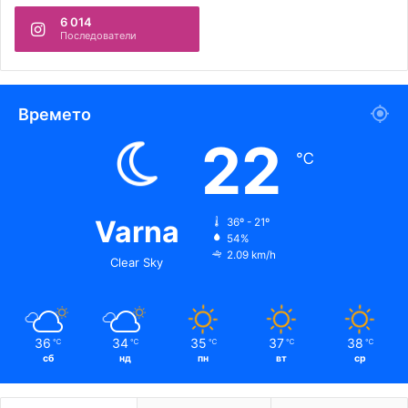
6 014
Последователи
Времето
22
℃
Varna
36º - 21º
54%
2.09 km/h
Clear Sky
36
34
35
37
38
℃
℃
℃
℃
℃
сб
нд
пн
вт
ср