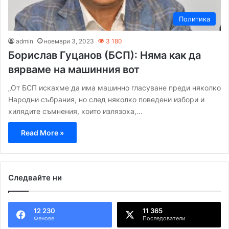
Политика
admin
ноември 3, 2023
3 180
Борислав Гуцанов (БСП): Няма как да
вярваме на машинния вот
„От БСП искахме да има машинно гласуване преди няколко
Народни събрания, но след няколко поведени избори и
хилядите съмнения, които излязоха,…
Read More »
Следвайте ни
12 230
11 365
Фенове
Последователи