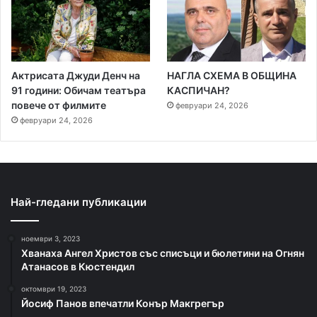
Актрисата Джуди Денч на
НАГЛА СХЕМА В ОБЩИНА
91 години: Обичам театъра
КАСПИЧАН?
повече от филмите
февруари 24, 2026
февруари 24, 2026
Най-гледани публикации
ноември 3, 2023
Хванаха Ангел Христов със списъци и бюлетини на Огнян
Атанасов в Кюстендил
октомври 19, 2023
Йосиф Панов впечатли Конър Макгрегър