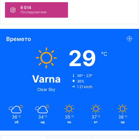
6 014
Последователи
Времето
29
℃
Varna
36º - 23º
36%
1.21 km/h
Clear Sky
36
34
35
37
38
℃
℃
℃
℃
℃
сб
нд
пн
вт
ср